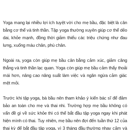
3 môn thể thao cho bà bầu
sinh thường nhanh, giảm đau
đớn
Bởi
Minh Trang
-
Tháng 10 20, 2023
923
0
Ngoài việc ăn uống đầy đủ, tập thể dục đều đặn sẽ giúp mẹ bầu
chuyển dạ dễ dàng hơn. Hãy cùng điểm qua 3 môn thể thao giúp
bà bầu sinh thường nhanh chóng và giảm đau.