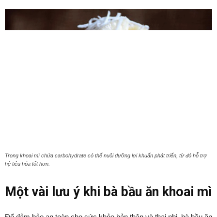
Trong khoai mì chứa carbohydrate có thể nuôi dưỡng lợi khuẩn phát triển, từ đó hỗ trợ
hệ tiêu hóa tốt hơn.
Một vài lưu ý khi bà bầu ăn khoai mì
Để đảm bảo an toàn cho sức khỏe bản thân và thai nhi, bà bầu ăn