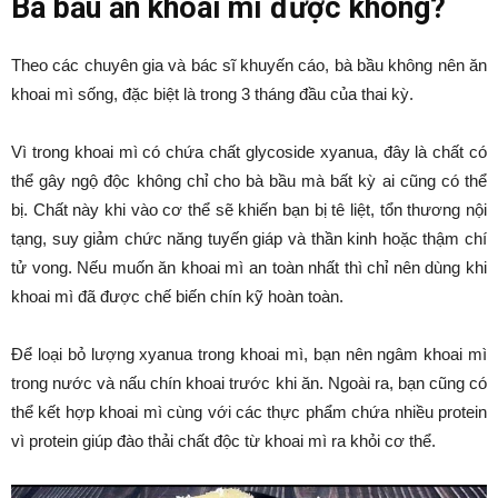
Bà bầu ăn khoai mì được không?
Theo các chuyên gia và bác sĩ khuyến cáo, bà bầu không nên ăn
khoai mì sống, đặc biệt là trong 3 tháng đầu của thai kỳ.
Vì trong khoai mì có chứa chất glycoside xyanua, đây là chất có
thể gây ngộ độc không chỉ cho bà bầu mà bất kỳ ai cũng có thể
bị. Chất này khi vào cơ thể sẽ khiến bạn bị tê liệt, tổn thương nội
tạng, suy giảm chức năng tuyến giáp và thần kinh hoặc thậm chí
tử vong. Nếu muốn ăn khoai mì an toàn nhất thì chỉ nên dùng khi
khoai mì đã được chế biến chín kỹ hoàn toàn.
Để loại bỏ lượng xyanua trong khoai mì, bạn nên ngâm khoai mì
trong nước và nấu chín khoai trước khi ăn. Ngoài ra, bạn cũng có
thể kết hợp khoai mì cùng với các thực phẩm chứa nhiều protein
vì protein giúp đào thải chất độc từ khoai mì ra khỏi cơ thể.