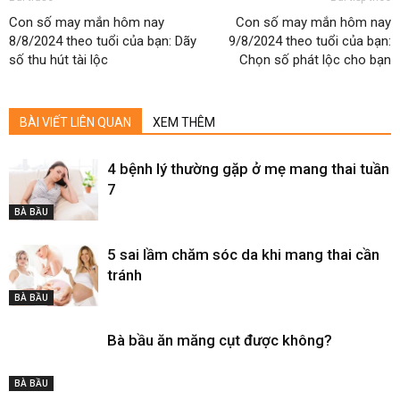
Con số may mắn hôm nay
Con số may mắn hôm nay
8/8/2024 theo tuổi của bạn: Dãy
9/8/2024 theo tuổi của bạn:
số thu hút tài lộc
Chọn số phát lộc cho bạn
BÀI VIẾT LIÊN QUAN
XEM THÊM
4 bệnh lý thường gặp ở mẹ mang thai tuần
7
BÀ BẦU
5 sai lầm chăm sóc da khi mang thai cần
tránh
BÀ BẦU
Bà bầu ăn măng cụt được không?
BÀ BẦU