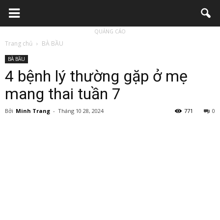
QUẢNG CÁO
Trang chủ
BÀ BẦU
BÀ BẦU
4 bệnh lý thường gặp ở mẹ
mang thai tuần 7
Bởi
Minh Trang
-
Tháng 10 28, 2024
771
0