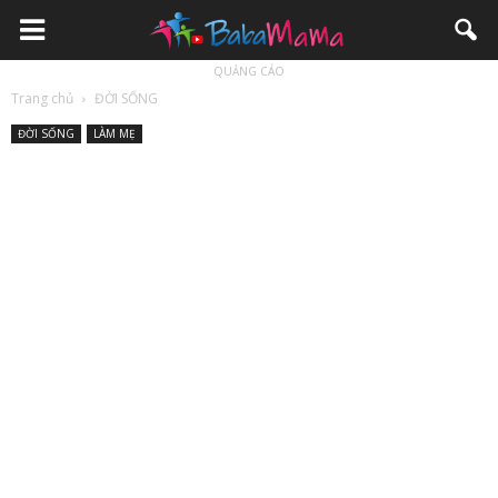
QUẢNG CÁO
Trang chủ
ĐỜI SỐNG
ĐỜI SỐNG
LÀM MẸ