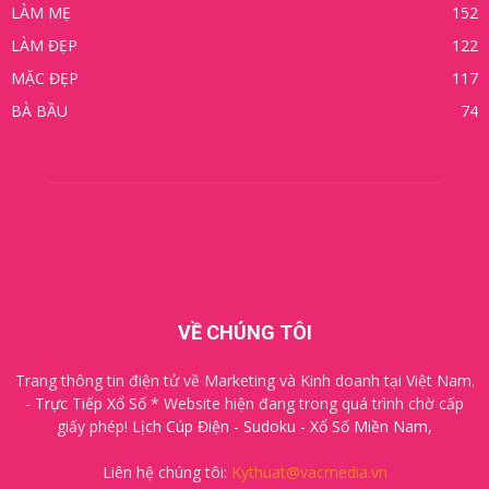
LÀM MẸ
152
LÀM ĐẸP
122
MẶC ĐẸP
117
BÀ BẦU
74
VỀ CHÚNG TÔI
Trang thông tin điện tử về Marketing và Kinh doanh tại Việt Nam.
-
Trực Tiếp Xổ Số
* Website hiện đang trong quá trình chờ cấp
giấy phép!
Lịch Cúp Điện
-
Sudoku
-
Xổ Số Miền Nam
,
Liên hệ chúng tôi:
Kythuat@vacmedia.vn