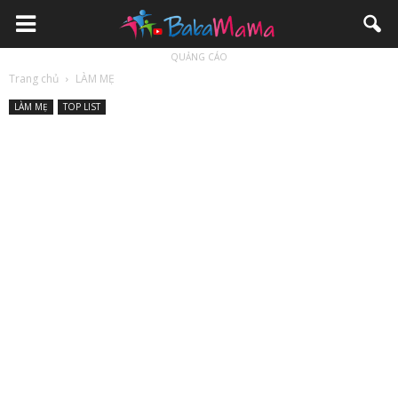
QUẢNG CÁO
Trang chủ
LÀM MẸ
LÀM MẸ
TOP LIST