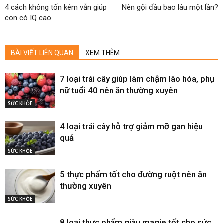
4 cách không tốn kém vẫn giúp
Nên gội đầu bao lâu một lần?
con có IQ cao
BÀI VIẾT LIÊN QUAN
XEM THÊM
7 loại trái cây giúp làm chậm lão hóa, phụ
nữ tuổi 40 nên ăn thường xuyên
SỨC KHỎE
4 loại trái cây hỗ trợ giảm mỡ gan hiệu
quả
SỨC KHỎE
5 thực phẩm tốt cho đường ruột nên ăn
thường xuyên
SỨC KHỎE
8 loại thực phẩm giàu magie tốt cho sức