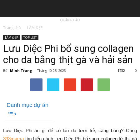
QUẢNG CÁO
Trang chủ
LÀM ĐẸP
LÀM ĐẸP
TOP LIST