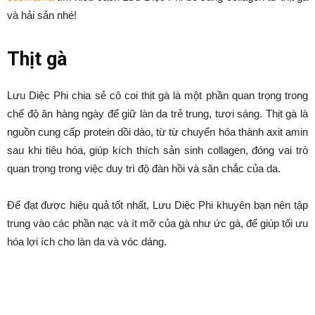
Lưu Diệc Phi bổ sung collagen
cho da bằng thịt gà và hải sản
Bởi
Minh Trang
-
Tháng 10 25, 2023
1732
0
Danh mục dự án
Lưu Diệc Phi ăn gì để có làn da tươi trẻ, căng bóng? Cùng