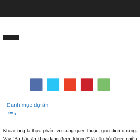
QUẢNG CÁO
Trang chủ
BÀ BẦU
BÀ BẦU
Bà bầu ăn khoai lang được
không?
Bởi
Minh Trang
-
Tháng 5 23, 2024
1240
0
Danh mục dự án
Khoai lang là thực phẩm vô cùng quen thuộc, giàu dinh dưỡng.
Vậy “Bà bầu ăn khoai lang được không?” là câu hỏi được nhiều