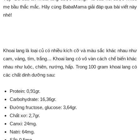
mẹ bầu thắc mắc. Hãy cùng BabaMama giải đáp qua bài viết này
nhé!
Bầu ăn khoai lang được không?
Khoai lang là loại củ có nhiều kích cỡ và màu sắc khác nhau như
cam, vàng, tím, trắng… Khoai lang có vô vàn cách chế biến khác
nhau như luộc, chiên, nướng, hấp. Trong 100 gram khoai lang có
các chất dinh dưỡng sau:
Protein: 0,91gr.
Carbohydrate: 16,36gr.
Đường fructose, glucose: 3,64gr.
Chất xơ: 2,7gr.
Canxi: 24mg.
Natri: 64mg.
Sắt: 0,5mg.