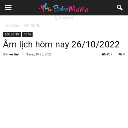
QUẢNG CÁO
Trang chủ
ĐỜI SỐNG
ĐỜI SỐNG
Tử Vi
Âm lịch hôm nay 26/10/2022
Bởi
vo linh
-
Tháng 10 25, 2022
837
0