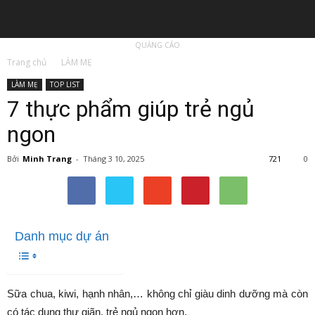
QUẢNG CÁO
Trang chủ
LÀM MẸ
LÀM MẸ
TOP LIST