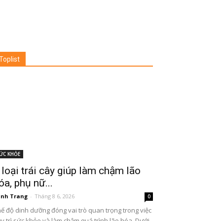
Toplist
ỨC KHỎE
 loại trái cây giúp làm chậm lão
óa, phụ nữ...
nh Trang
-
Tháng 8 6, 2026
0
ế độ dinh dưỡng đóng vai trò quan trọng trong việc
y trì sức khỏe và làm chậm quá trình lão hóa. Dưới