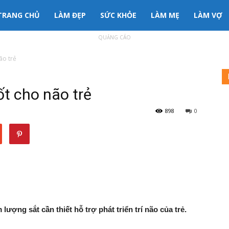
3mama
TRANG CHỦ
LÀM ĐẸP
SỨC KHỎE
LÀM MẸ
LÀM VỢ
QUẢNG CÁO
nh
ão trẻ
ông
ốt cho não trẻ
898
0
 lượng sắt cần thiết hỗ trợ phát triển trí não của trẻ.