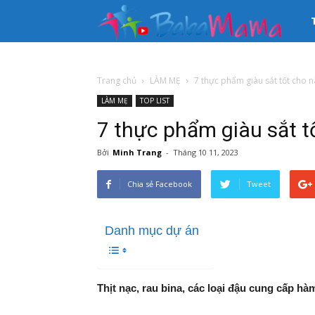
33
kê
Trang chủ
LÀM MẸ
7 thực phẩm giàu sắt tốt cho n
LÀM MẸ
TOP LIST
th
7 thực phẩm giàu sắt t
tin
Bởi
Minh Trang
-
Tháng 10 11, 2023
Chia sẻ Facebook
Tweet
Mẹ
Danh mục dự án
và
Bé
Thịt nạc, rau bina, các loại đậu cung cấp hàm