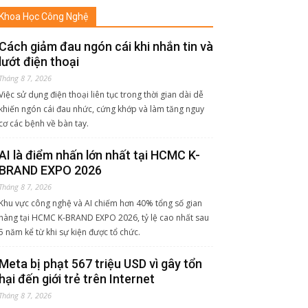
Khoa Học Công Nghệ
Cách giảm đau ngón cái khi nhắn tin và
lướt điện thoại
Tháng 8 7, 2026
Việc sử dụng điện thoại liên tục trong thời gian dài dễ
khiến ngón cái đau nhức, cứng khớp và làm tăng nguy
cơ các bệnh về bàn tay.
AI là điểm nhấn lớn nhất tại HCMC K-
BRAND EXPO 2026
Tháng 8 7, 2026
Khu vực công nghệ và AI chiếm hơn 40% tổng số gian
hàng tại HCMC K-BRAND EXPO 2026, tỷ lệ cao nhất sau
5 năm kể từ khi sự kiện được tổ chức.
Meta bị phạt 567 triệu USD vì gây tổn
hại đến giới trẻ trên Internet
Tháng 8 7, 2026