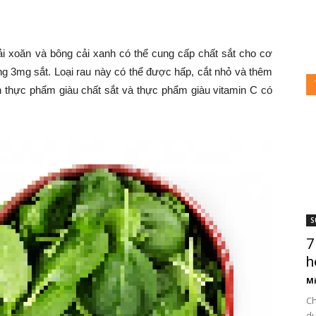
ải xoăn và bông cải xanh có thể cung cấp chất sắt cho cơ
ng 3mg sắt. Loại rau này có thể được hấp, cắt nhỏ và thêm
n thực phẩm giàu chất sắt và thực phẩm giàu vitamin C có
i
ày
S
7
3
h
Mi
Ch
du