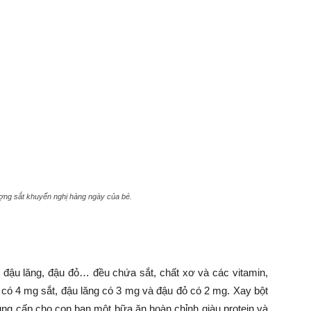
ợng sắt khuyến nghị hàng ngày của bé.
, đậu lăng, đậu đỏ… đều chứa sắt, chất xơ và các vitamin,
 có 4 mg sắt, đậu lăng có 3 mg và đậu đỏ có 2 mg. Xay bột
ung cấp cho con bạn một bữa ăn hoàn chỉnh giàu protein và