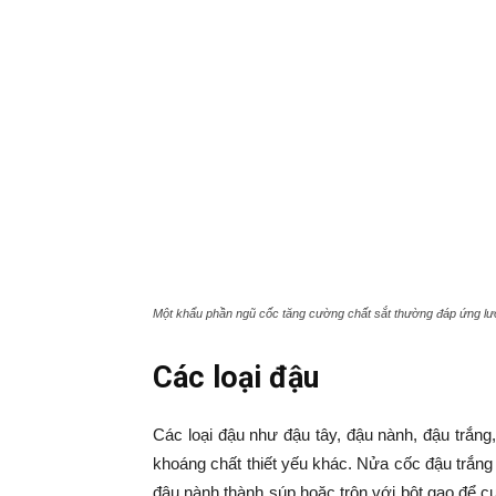
Một khẩu phần ngũ cốc tăng cường chất sắt thường đáp ứng lư
Các loại đậu
Các loại đậu như đậu tây, đậu nành, đậu trắng
khoáng chất thiết yếu khác. Nửa cốc đậu trắng
đậu nành thành súp hoặc trộn với bột gạo để c