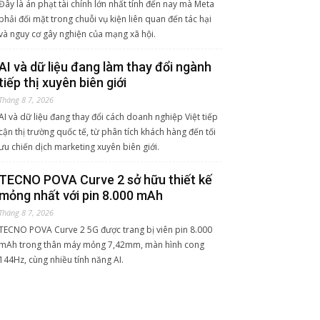
Đây là án phạt tài chính lớn nhất tính đến nay mà Meta
phải đối mặt trong chuỗi vụ kiện liên quan đến tác hại
và nguy cơ gây nghiện của mạng xã hội.
AI và dữ liệu đang làm thay đổi ngành
tiếp thị xuyên biên giới
Tháng 8 7, 2026
AI và dữ liệu đang thay đổi cách doanh nghiệp Việt tiếp
cận thị trường quốc tế, từ phân tích khách hàng đến tối
ưu chiến dịch marketing xuyên biên giới.
TECNO POVA Curve 2 sở hữu thiết kế
mỏng nhất với pin 8.000 mAh
Tháng 8 7, 2026
TECNO POVA Curve 2 5G được trang bị viên pin 8.000
mAh trong thân máy mỏng 7,42mm, màn hình cong
144Hz, cùng nhiều tính năng AI.