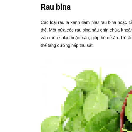
|
Rau bina
Tin
Các loại rau lá xanh đậm như rau bina hoặc c
thể. Một nửa cốc rau bina nấu chín chứa khoả
tức
vào món salad hoặc xào, giúp bé dễ ăn. Trẻ ă
thể tăng cường hấp thu sắt.
mỗ
ng
–
33
Ma