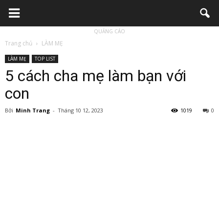
QUẢNG CÁO
Trang chủ
LÀM MẸ
LÀM MẸ
TOP LIST
5 cách cha mẹ làm bạn với
con
Bởi
Minh Trang
-
Tháng 10 12, 2023
1019
0