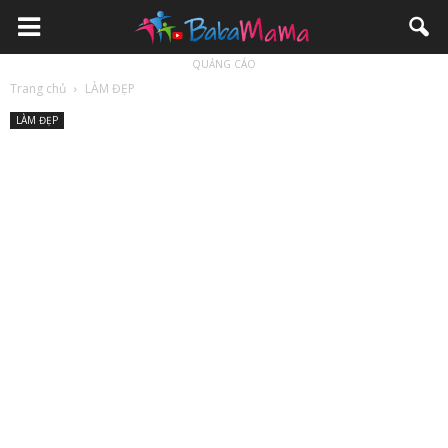
QUẢNG CÁO
Trang chủ
LÀM ĐẸP
LÀM ĐẸP