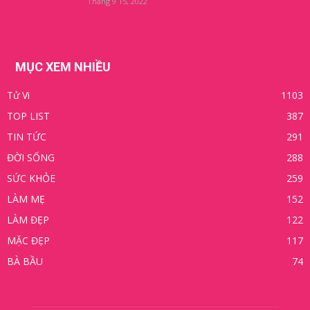
Tháng 9 15, 2022
MỤC XEM NHIỀU
Tử Vi
1103
TOP LIST
387
TIN TỨC
291
ĐỜI SỐNG
288
SỨC KHỎE
259
LÀM MẸ
152
LÀM ĐẸP
122
MẶC ĐẸP
117
BÀ BẦU
74