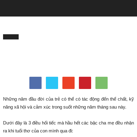
QUẢNG CÁO
Trang chủ
LÀM MẸ
LÀM MẸ