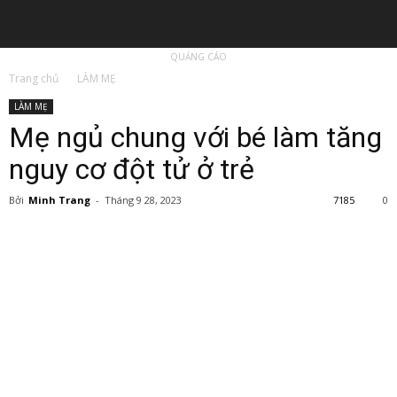
QUẢNG CÁO
Trang chủ
LÀM MẸ
LÀM MẸ
Mẹ ngủ chung với bé làm tăng
nguy cơ đột tử ở trẻ
Bởi
Minh Trang
-
Tháng 9 28, 2023
7185
0