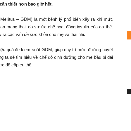
ần thiết hơn bao giờ hết.
 Mellitus – GDM) là một bệnh lý phổ biến xảy ra khi mức
ạn mang thai, do sự ức chế hoạt động insulin của cơ thể.
 ra các vấn đề sức khỏe cho mẹ và thai nhi.
iệu quả để kiểm soát GDM, giúp duy trì mức đường huyết
húng ta sẽ tìm hiểu về chế độ dinh dưỡng cho mẹ bầu bị đái
c đề cập cụ thể.
thai kỳ nên ăn gì?
S
7
h
Mi
Ch
du