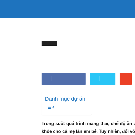
333mama
TRANG CHỦ
LÀM ĐẸP
SỨC KHỎE
kênh
Trang chủ
BÀ BẦU
Chế độ dinh dưỡng cho mẹ bầ
BÀ BẦU
thông
Chế độ dinh dưỡng cho
tin
Bởi
Minh Trang
-
Tháng 9 26, 2023
Chia sẻ Facebook
Tweet
Mẹ
Danh mục dự án
và
Bé
Trong suốt quá trình mang thai, chế độ ăn
khỏe cho cả mẹ lẫn em bé. Tuy nhiên, đối v