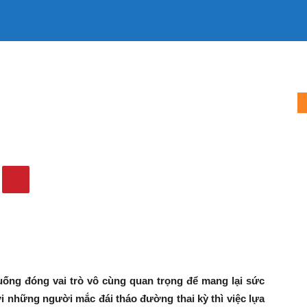
LÀM MẸ
LÀM VỢ
MẶC ĐẸP
TIN TỨC
QUẢNG CÁO
u bị đái tháo đường
 mẹ bầu bị đái tháo đường
2772
0
 uống đóng vai trò vô cùng quan trọng để mang lại sức
ới những người mắc đái tháo đường thai kỳ thì việc lựa