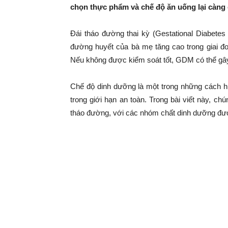
|
chọn thực phẩm và chế độ ăn uống lại càng c
Tin
Đái tháo đường thai kỳ (Gestational Diabetes
đường huyết của bà mẹ tăng cao trong giai đo
Nếu không được kiểm soát tốt, GDM có thể gây
tức
Chế độ dinh dưỡng là một trong những cách h
mỗi
trong giới hạn an toàn. Trong bài viết này, c
tháo đường, với các nhóm chất dinh dưỡng đượ
ngày
Bà bầu bị đái tháo đường 
–
333
Ma