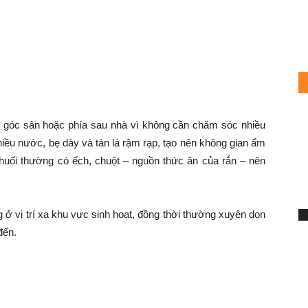
nhà
ở góc sân hoặc phía sau nhà vì không cần chăm sóc nhiều
hiều nước, bẹ dày và tán lá rậm rạp, tạo nên không gian ẩm
 chuối thường có ếch, chuột – nguồn thức ăn của rắn – nên
 ở vị trí xa khu vực sinh hoạt, đồng thời thường xuyên dọn
S
đến.
4
h
Mi
Mỡ
uố