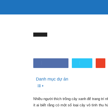
333mama
TRANG CHỦ
LÀM ĐẸP
SỨC KHỎ
kênh
Trang chủ
TOP LIST
7 loại cây gọi rắn vào nhà
TOP LIST
thông
7 loại cây gọi rắn vào 
tin
Bởi
Minh Trang
-
Tháng mười một 4, 2025
Chia sẻ Facebook
Tweet
Mẹ
Danh mục dự án
và
Bé
Nhiều người thích trồng cây xanh để trang trí n
ít ai biết rằng có một số loại cây vô tình thu 