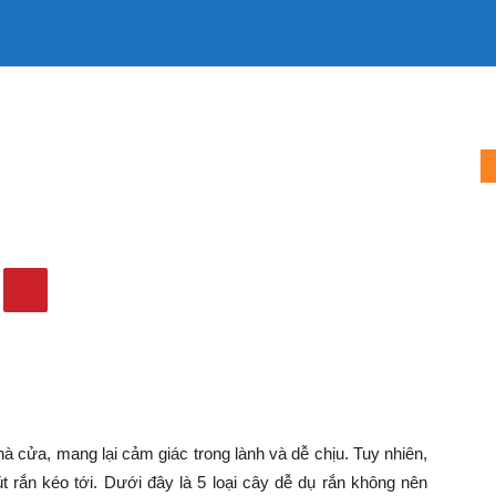
E
LÀM MẸ
LÀM VỢ
MẶC ĐẸP
TIN TỨC
QUẢNG CÁO
nhà
337
0
hà cửa, mang lại cảm giác trong lành và dễ chịu. Tuy nhiên,
hút rắn kéo tới. Dưới đây là 5 loại cây dễ dụ rắn không nên