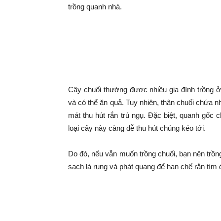
|
trồng quanh nhà.
Tin
7 loại cây gọi rắn vào 
tức
Cây chuối
Cây chuối thường được nhiều gia đình trồng 
mỗi
và có thể ăn quả. Tuy nhiên, thân chuối chứa n
mát thu hút rắn trú ngụ. Đặc biệt, quanh gốc
ngày
loại cây này càng dễ thu hút chúng kéo tới.
–
Do đó, nếu vẫn muốn trồng chuối, bạn nên trồng
sạch lá rụng và phát quang để hạn chế rắn tìm 
333
Ma