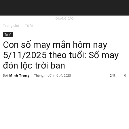
QUẢNG CÁO
Trang chủ
Tử Vi
Tử Vi
Con số may mắn hôm nay
5/11/2025 theo tuổi: Số may
đón lộc trời ban
Bởi
Minh Trang
-
Tháng mười một 4, 2025
249
0