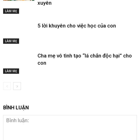
xuyên
LÀM MẸ
5 lời khuyên cho việc học của con
LÀM MẸ
Cha mẹ vô tình tạo “lá chắn độc hại” cho
con
LÀM MẸ
BÌNH LUẬN