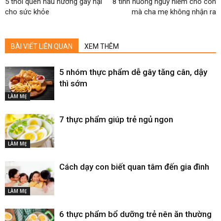
5 thói quen nấu nướng gây hại
8 tình huống nguy hiểm cho con
cho sức khỏe
mà cha mẹ không nhận ra
BÀI VIẾT LIÊN QUAN
XEM THÊM
5 nhóm thực phẩm dễ gây tăng cân, dậy
thì sớm
LÀM MẸ
7 thực phẩm giúp trẻ ngủ ngon
LÀM MẸ
Cách dạy con biết quan tâm đến gia đình
LÀM MẸ
6 thực phẩm bổ dưỡng trẻ nên ăn thường