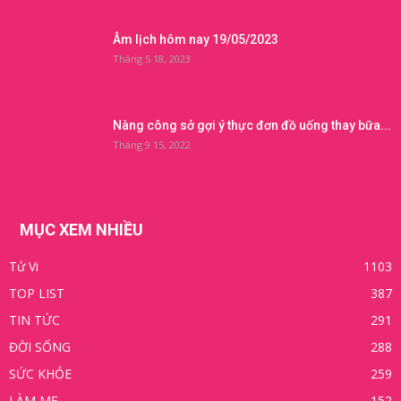
Âm lịch hôm nay 19/05/2023
Tháng 5 18, 2023
Nàng công sở gợi ý thực đơn đồ uống thay bữa...
Tháng 9 15, 2022
MỤC XEM NHIỀU
Tử Vi
1103
TOP LIST
387
TIN TỨC
291
ĐỜI SỐNG
288
SỨC KHỎE
259
LÀM MẸ
152