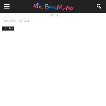
QUẢNG CÁO
Trang chủ
LÀM MẸ
LÀM MẸ