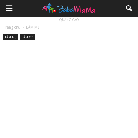
QUẢNG CÁO
Trang chủ
LÀM MẸ
LÀM MẸ
LÀM VỢ