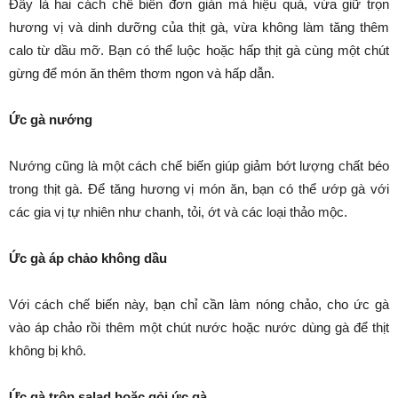
Đây là hai cách chế biến đơn giản mà hiệu quả, vừa giữ trọn
hương vị và dinh dưỡng của thịt gà, vừa không làm tăng thêm
calo từ dầu mỡ. Bạn có thể luộc hoặc hấp thịt gà cùng một chút
gừng để món ăn thêm thơm ngon và hấp dẫn.
Ức gà nướng
Nướng cũng là một cách chế biến giúp giảm bớt lượng chất béo
trong thịt gà. Để tăng hương vị món ăn, bạn có thể ướp gà với
các gia vị tự nhiên như chanh, tỏi, ớt và các loại thảo mộc.
Ức gà áp chảo không dầu
Với cách chế biến này, bạn chỉ cần làm nóng chảo, cho ức gà
vào áp chảo rồi thêm một chút nước hoặc nước dùng gà để thịt
không bị khô.
Ức gà trộn salad hoặc gỏi ức gà