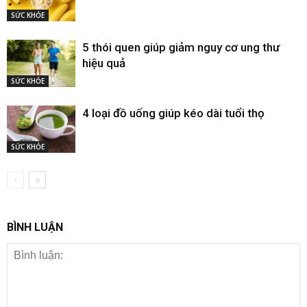
SỨC KHỎE
5 thói quen giúp giảm nguy cơ ung thư
hiệu quả
SỨC KHỎE
4 loại đồ uống giúp kéo dài tuổi thọ
SỨC KHỎE
BÌNH LUẬN