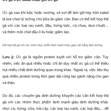
Ức gà sau khi luộc hoặc nướng, xé sợi để làm gỏi hay trộn salad
là lựa chọn lý tưởng cho bữa ăn giảm cân. Bạn có thể kết hợp thịt
gà với các loại rau xanh, đậu, trứng luộc, cà chua, dưa chuột…
và thêm một chút dầu ô liu hoặc giấm táo.
Kết hợp thịt gà với các nhóm thực phẩm lành mạnh khác giúp cân bằng dinh dưỡng.
Lưu ý:
Ức gà là nguồn protein tuyệt vời hỗ trợ giảm cân. Tuy
nhiên, việc ăn quá nhiều hoặc chỉ ăn duy nhất ức gà có thể thiếu
hụt nhiều chất dinh dưỡng quan trọng khác. Ngoài ra, việc tiêu thụ
quá nhiều protein trong thời gian dài cũng tạo gánh nặng cho gan
và thận.
Do đó, các chuyên gia dinh dưỡng khuyến cáo cần kết hợp thịt
gà với các nhóm thực phẩm lành mạnh giàu dinh dưỡng khác
như: cá, trứng, sữa, trái cây, các loại rau xanh, các loại đậu… để