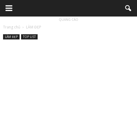
QUẢNG CÁO
Trang chủ
LÀM ĐẸP
LÀM ĐẸP
TOP LIST