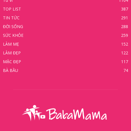
Tử Vi
1104
TOP LIST
387
TIN TỨC
291
ĐỜI SỐNG
288
SỨC KHỎE
259
LÀM MẸ
152
LÀM ĐẸP
122
MẶC ĐẸP
117
BÀ BẦU
74