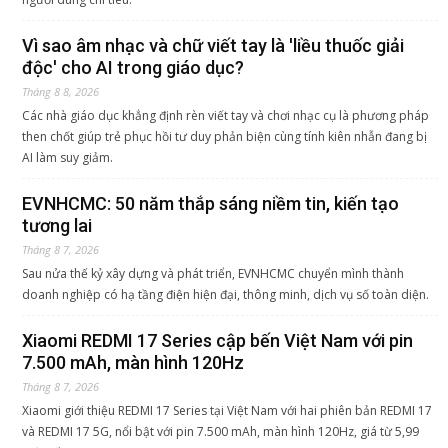
Vì sao âm nhạc và chữ viết tay là 'liều thuốc giải
độc' cho AI trong giáo dục?
Tháng 8 8, 2026
Các nhà giáo dục khẳng định rèn viết tay và chơi nhạc cụ là phương pháp
then chốt giúp trẻ phục hồi tư duy phản biện cùng tính kiên nhẫn đang bị
AI làm suy giảm.
EVNHCMC: 50 năm thắp sáng niềm tin, kiến tạo
tương lai
Tháng 8 7, 2026
Sau nửa thế kỷ xây dựng và phát triển, EVNHCMC chuyển mình thành
doanh nghiệp có hạ tầng điện hiện đại, thông minh, dịch vụ số toàn diện.
Xiaomi REDMI 17 Series cập bến Việt Nam với pin
7.500 mAh, màn hình 120Hz
Tháng 8 7, 2026
Xiaomi giới thiệu REDMI 17 Series tại Việt Nam với hai phiên bản REDMI 17
và REDMI 17 5G, nổi bật với pin 7.500 mAh, màn hình 120Hz, giá từ 5,99