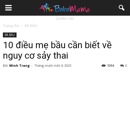
QUẢNG CÁO
Trang chủ
BÀ BẦU
BÀ BẦU
10 điều mẹ bầu cần biết về
nguy cơ sảy thai
Bởi
Minh Trang
-
Tháng mười một 4, 2023
1094
0