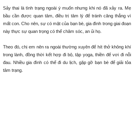
Sảy thai là tình trạng ngoài ý muốn nhưng khi nó đã xảy ra. Mẹ
bầu cần được quan tâm, điều trị tâm lý để tránh căng thẳng vì
mất con. Cho nên, sự có mặt của bạn bè, gia đình trong giai đoạn
này thực sự quan trọng có thể chăm sóc, an ủi họ.
Theo đó, chị em nên ra ngoài thường xuyên để hít thở không khí
trong lành, đồng thời kết hợp đi bộ, tập yoga, thiền để vơi đi nỗi
đau. Nhiều gia đình có thể đi du lịch, gặp gỡ bạn bè để giải tỏa
tâm trạng.