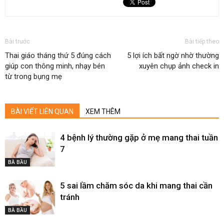
Bài trước
Bài tiếp theo
Thai giáo tháng thứ 5 đúng cách
5 lợi ích bất ngờ nhờ thường
giúp con thông minh, nhạy bén
xuyên chụp ảnh check in
từ trong bụng mẹ
BÀI VIẾT LIÊN QUAN
XEM THÊM
4 bệnh lý thường gặp ở mẹ mang thai tuần
7
BÀ BẦU
5 sai lầm chăm sóc da khi mang thai cần
tránh
BÀ BẦU