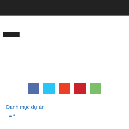
QUẢNG CÁO
Trang chủ
MẶC ĐẸP
MẶC ĐẸP
Xây dựng tủ đồ tiết kiệm
nhưng vẫn chuẩn sành điệu
với 5 món thời trang
Bởi
Minh Trang
-
Tháng 1 9, 2024
1482
0
Danh mục dự án