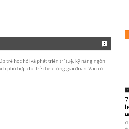
0
i
 trẻ học hỏi và phát triển trí tuệ, kỹ năng ngôn
ách phù hợp cho trẻ theo từng giai đoạn. Vai trò
ày
S
7
3
h
Mi
Ch
du