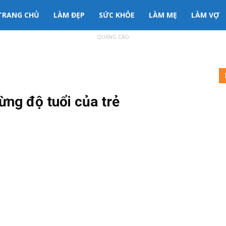
3mama
TRANG CHỦ
LÀM ĐẸP
SỨC KHỎE
LÀM MẸ
LÀM VỢ
QUẢNG CÁO
nh
ông
ừng độ tuổi của trẻ