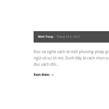
|
Tin
tức
Minh Trang
-
Tháng 10 4, 2023
mỗ
Đọc và nghe sách là một phương pháp giúp
ngữ và sự tò mò. Dưới đây là cách chọn s
ng
đọc sách đối...
–
Xem thêm
33
Ma