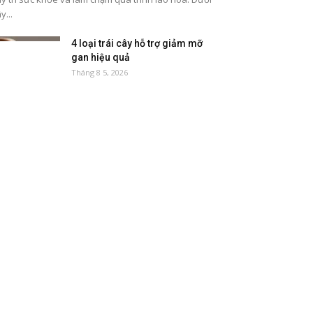
y...
4 loại trái cây hỗ trợ giảm mỡ
gan hiệu quả
Tháng 8 5, 2026
5 thực phẩm tốt cho đường ruột
nên ăn thường xuyên
Tháng 8 2, 2026
8 loại thực phẩm giàu magie tốt
cho sức khỏe
Tháng 7 27, 2026
5 loại quả ngọt dễ tăng đường
huyết
Tháng 7 21, 2026