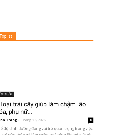
Toplist
ỨC KHỎE
 loại trái cây giúp làm chậm lão
óa, phụ nữ...
nh Trang
-
Tháng 8 6, 2026
0
ế độ dinh dưỡng đóng vai trò quan trọng trong việc
y trì sức khỏe và làm chậm quá trình lão hóa. Dưới