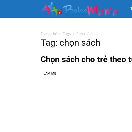
33
kê
Trang chủ
Tags
Chọn sách
Tag: chọn sách
th
Chọn sách cho trẻ theo t
tin
LÀM MẸ
Mẹ
và
Bé