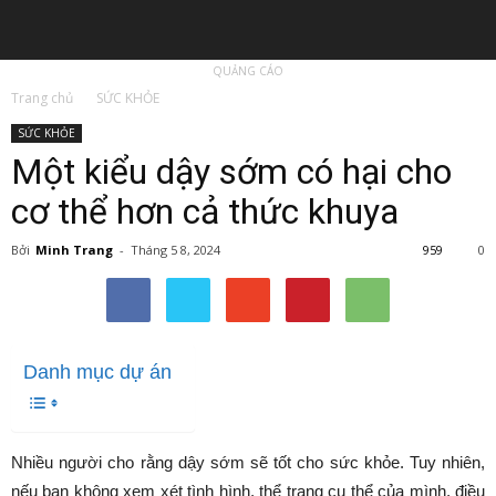
QUẢNG CÁO
Trang chủ
SỨC KHỎE
SỨC KHỎE
Một kiểu dậy sớm có hại cho
cơ thể hơn cả thức khuya
Bởi
Minh Trang
-
Tháng 5 8, 2024
959
0