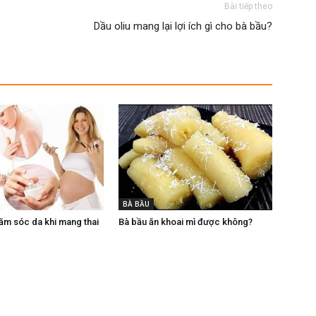
Bài tiếp theo
Dầu oliu mang lại lợi ích gì cho bà bầu?
BÀ BẦU
hăm sóc da khi mang thai
Bà bầu ăn khoai mì được không?