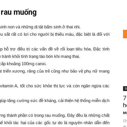
n rau muống
inh non và những dị tật bẩm sinh ở thai nhi.
sắt rất có lợi cho người bị thiếu máu, đặc biệt là đối với
ỗ trợ điều trị các vấn đề về rối loạn tiêu hóa. Đặc tính
i
ránh khỏi tình trạng táo bón khi mang thai.
cấp khoảng 100mg canxi.
ày
hát triển xương, răng của trẻ cũng như bảo vệ phụ nữ mang
itamin A, tốt cho sức khỏe thị lực và còn ngăn ngừa các
S
7
úp tăng cường sức đề kháng, cải thiện hệ thống miễn dịch
3
h
Mi
hững thành phần có trong rau muống. Đây đều là những chất
Ch
 khỏi tác hại của các gốc tự do là nguyên nhân dẫn đến
du