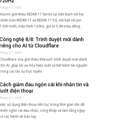
120Hz
Tháng 8 7, 2026
Xiaomi giới thiệu REDMI 17 Series tại Việt Nam với hai
phiên bản REDMI 17 và REDMI 17 5G, nổi bật với pin
7.500 mAh, màn hình 120Hz, giá từ 5,99 triệu đồng.
Công nghệ 8/8: Trình duyệt mới dành
riêng cho AI từ Cloudflare
Tháng 8 7, 2026
Cloudflare vừa giới thiệu Kitesurf, trình duyệt mới dành
cho AI, giúp tối ưu hóa hiệu suất và tiết kiệm tài nguyên
trong các tác vụ trực tuyến.
Cách giảm đau ngón cái khi nhắn tin và
lướt điện thoại
Tháng 8 7, 2026
Việc sử dụng điện thoại liên tục trong thời gian dài dễ
khiến ngón cái đau nhức, cứng khớp và làm tăng nguy
cơ các bệnh về bàn tay.