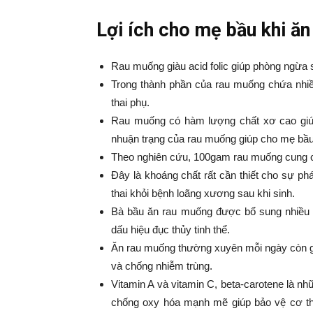
|
Lợi ích cho mẹ bầu khi ă
Tin
Rau muống giàu acid folic giúp phòng ngừa s
tức
Trong thành phần của rau muống chứa nhiều 
thai phụ.
Rau muống có hàm lượng chất xơ cao giúp h
mỗ
nhuận trạng của rau muống giúp cho mẹ bầu t
Theo nghiên cứu, 100gam rau muống cung 
ng
Đây là khoáng chất rất cần thiết cho sự p
thai khỏi bệnh loãng xương sau khi sinh.
–
Bà bầu ăn rau muống được bổ sung nhiều v
dấu hiệu đục thủy tinh thể.
Ăn rau muống thường xuyên mỗi ngày còn gi
33
và chống nhiễm trùng.
Vitamin A và vitamin C, beta-carotene là n
Ma
chống oxy hóa mạnh mẽ giúp bảo vệ cơ thể