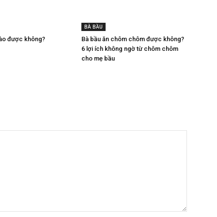
BÀ BẦU
đào được không?
Bà bầu ăn chôm chôm được không?
6 lợi ích không ngờ từ chôm chôm
cho mẹ bầu