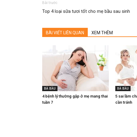
Bài trước
Top 4 loại sữa tươi tốt cho mẹ bầu sau sinh
BÀI VIẾT LIÊN QUAN
XEM THÊM
BÀ BẦU
BÀ BẦU
4 bệnh lý thường gặp ở mẹ mang thai
5 sai lầm c
tuần 7
cần tránh