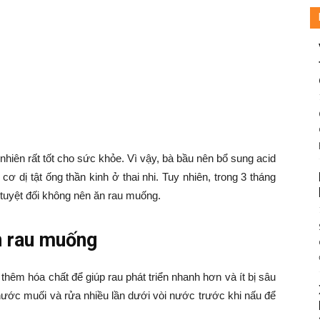
 nhiên rất tốt cho sức khỏe. Vì vậy, bà bầu nên bổ sung acid
cơ dị tật ống thần kinh ở thai nhi. Tuy nhiên, trong 3 tháng
 tuyệt đối không nên ăn rau muống.
n rau muống
hêm hóa chất để giúp rau phát triển nhanh hơn và ít bị sâu
nước muối và rửa nhiều lần dưới vòi nước trước khi nấu để