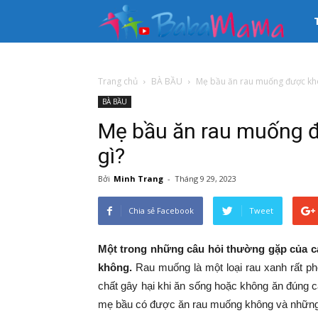
33
kê
Trang chủ
BÀ BẦU
Mẹ bầu ăn rau muống được khô
BÀ BẦU
th
Mẹ bầu ăn rau muống đ
tin
gì?
Bởi
Minh Trang
-
Tháng 9 29, 2023
Mẹ
Chia sẻ Facebook
Tweet
và
Một trong những câu hỏi thường gặp của cá
không.
Rau muống là một loại rau xanh rất phổ
Bé
chất gây hại khi ăn sống hoặc không ăn đúng các
mẹ bầu có được ăn rau muống không và những lư