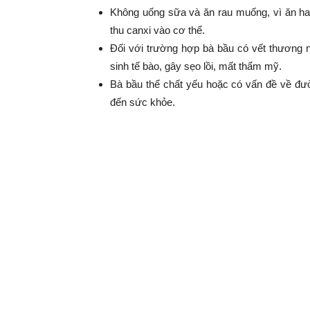
Không uống sữa và ăn rau muống, vì ăn hai
thu canxi vào cơ thể.
Đối với trường hợp bà bầu có vết thương n
sinh tế bào, gây sẹo lồi, mất thẩm mỹ.
Bà bầu thể chất yếu hoặc có vấn đề về đư
đến sức khỏe.