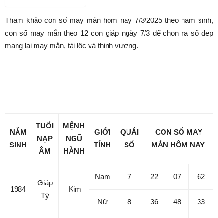
Con số may mắn hôm nay
7/3/2025 theo năm sinh: Chọn
số cát hốt vàng về đầy túi
Bởi
Minh Trang
-
Tháng 3 6, 2025
440
0
Danh mục dự án