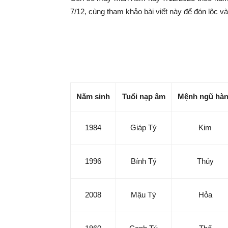
|
7/12, cùng tham khảo bài viết này để đón lộc v
Tin
Con số may mắn hôm nay 
tức
Năm sinh
Tuổi nạp âm
Mệnh ngũ hà
mỗi
1984
Giáp Tý
Kim
ngày
1996
Bính Tý
Thủy
–
2008
Mậu Tý
Hỏa
333
1960
Canh Tý
Thổ
Ma