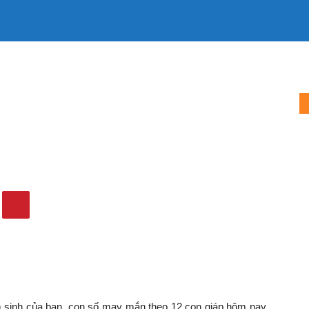
LÀM MẸ
LÀM VỢ
MẶC ĐẸP
TIN TỨC
QUẢNG CÁO
2023 theo 12 con giáp: Số...
ay 7/12/2023 theo 12 con
 bạn dễ ĐÓN LỘC
1184
0
sinh của bạn, con số may mắn theo 12 con giáp hôm nay