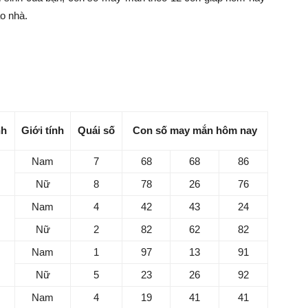
ào nhà.
7/12/2023 dành cho tuổi Tý
nh
Giới tính
Quái số
Con số may mắn hôm nay
Nam
7
68
68
86
Nữ
8
78
26
76
Nam
4
42
43
24
Nữ
2
82
62
82
S
Nam
1
97
13
91
7
Nữ
5
23
26
92
h
Nam
4
19
41
41
Mi
Ch
Nữ
2
26
32
29
du