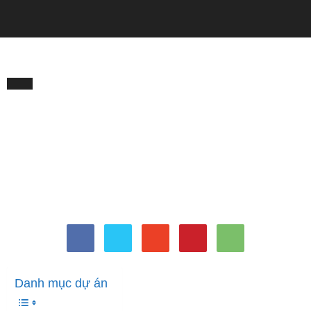
QUẢNG CÁO
Trang chủ
Tử Vi
Tử Vi
Con số may mắn hôm nay
5/3/2025 theo năm sinh: Chọn
đúng số để đổi vận ngay
Bởi
Minh Trang
-
Tháng 3 4, 2025
422
0
Danh mục dự án