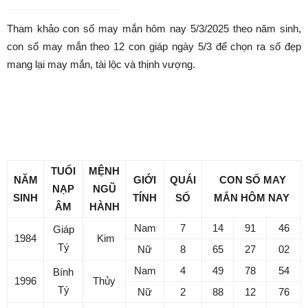
Tham khảo con số may mắn hôm nay 5/3/2025 theo năm sinh,
con số may mắn theo 12 con giáp ngày 5/3 để chọn ra số đẹp
mang lại may mắn, tài lộc và thịnh vượng.
Con số may mắn hôm nay 5/3/2025
cho tuổi Tý
TUỔI
MỆNH
NĂM
GIỚI
QUÁI
CON SỐ MAY
NẠP
NGŨ
SINH
TÍNH
SỐ
MẮN HÔM NAY
ÂM
HÀNH
Nam
7
14
91
46
Giáp
1984
Kim
Tý
Nữ
8
65
27
02
Nam
4
49
78
54
Bính
1996
Thủy
Tý
Nữ
2
88
12
76
7
06
55
90
Nam
1
75
34
17
1948
Mậu