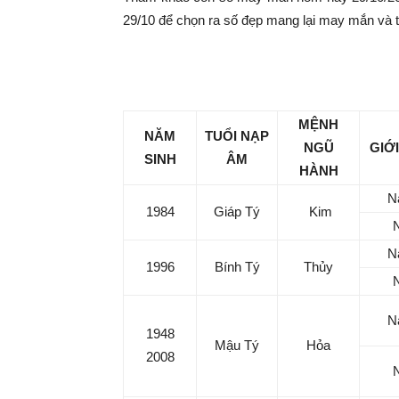
|
29/10 để chọn ra số đẹp mang lại may mắn và tà
Tin
Con số may mắn hôm nay 
tức
MỆNH
NĂM
TUỔI NẠP
NGŨ
GIỚI
SINH
ÂM
mỗi
HÀNH
N
1984
Giáp Tý
Kim
ngày
N
–
1996
Bính Tý
Thủy
333
N
1948
Mậu Tý
Hỏa
2008
Ma