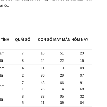
i lộc.
29/10/2025 cho tuổi Tý
 TÍNH
QUÁI SỐ
CON SỐ MAY MẮN HÔM NAY
am
7
16
51
29
Nữ
8
24
22
15
am
4
11
13
09
S
Nữ
2
70
29
97
7
7
48
66
91
am
h
1
76
14
68
Mi
8
33
95
32
Nữ
Ch
5
21
09
04
du