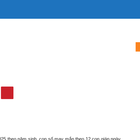
LÀM MẸ
LÀM VỢ
MẶC ĐẸP
TIN TỨC
QUẢNG CÁO
025 theo tuổi: Xem số vàng...
y 29/10/2025 theo tuổi:
bạn
272
0
5 theo năm sinh, con số may mắn theo 12 con giáp ngày