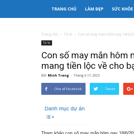
333mama
TRANG CHỦ
LÀM ĐẸP
SỨC KHỎE
kênh
Trang chủ
Tử Vi
Con số may mắn hôm nay 18/6/2025
Tử Vi
thông
Con số may mắn hôm na
tin
mang tiền lộc về cho b
Bởi
Minh Trang
-
Tháng 6 17, 2025
Mẹ
Chia sẻ Facebook
Tweet
và
Danh mục dự án
Bé
Tham khảo con số may mắn hôm nay 18/6/202