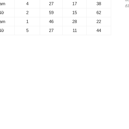
am
4
27
17
38
đâ
Nữ
2
59
15
62
am
1
46
28
22
Nữ
5
27
11
44
 trông rộng vào ngày này, tránh sai lầm sẽ tốt cho công việc
ều toát lên vẻ quyến rũ, trở thành tâm điểm chú ý của mọi
ẻ vô cùng.
ệc, sự sáng tạo của bạn giống như một mùa xuân, và mỗi ý
 vận may rất tốt, giống như một chú gà trống vàng đang
ôi chuyện của bản thân ra để kể cho những người khác
he.