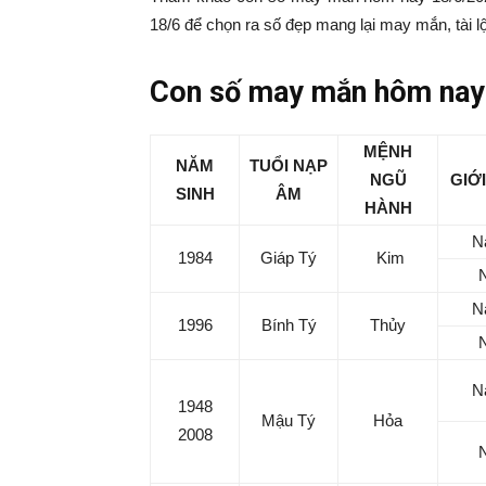
|
18/6 để chọn ra số đẹp mang lại may mắn, tài l
Tin
Con số may mắn hôm nay 
tức
MỆNH
NĂM
TUỔI NẠP
NGŨ
GIỚI
SINH
ÂM
mỗi
HÀNH
N
1984
Giáp Tý
Kim
ngày
N
–
1996
Bính Tý
Thủy
333
N
1948
Mậu Tý
Hỏa
2008
Ma