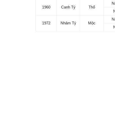
N
1960
Canh Tý
Thổ
Ma
N
1972
Nhâm Tý
Mộc
Tử vi hôm nay 18/6/2025 của tuổi Tý:
Tử vi tuổi Bính Tý: Hãy bình tĩnh và nhìn xa
hiện tại của bạn hơn là chạy theo thành tích.
Tử vi tuổi Giáp Tý: Mọi hành động của bạn đ
người xung quanh khiến bạn cảm thấy vui v
Tử vi tuổi Nhâm Tý: Trong lĩnh vực công vi
tưởng đều tỏa sáng với ánh sáng độc đáo.
Tử vi tuổi Canh Tý: Ngày hôm nay bạn sẽ có
gáy, tràn đầy năng lượng và hy vọng.
Tử vi tuổi Mậu Tý: Bản mệnh nên hạn chế l
nghe coi chừng bị phán xét một cách khó ng