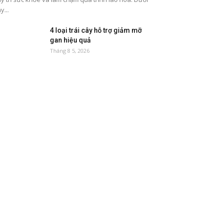
y...
4 loại trái cây hỗ trợ giảm mỡ
gan hiệu quả
Tháng 8 5, 2026
5 thực phẩm tốt cho đường ruột
nên ăn thường xuyên
Tháng 8 2, 2026
8 loại thực phẩm giàu magie tốt
cho sức khỏe
Tháng 7 27, 2026
5 loại quả ngọt dễ tăng đường
huyết
Tháng 7 21, 2026