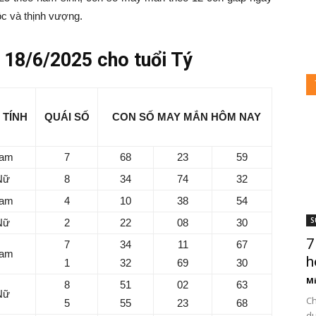
ộc và thịnh vượng.
18/6/2025 cho tuổi Tý
 TÍNH
QUÁI SỐ
CON SỐ MAY MẮN HÔM NAY
am
7
68
23
59
Nữ
8
34
74
32
am
4
10
38
54
S
Nữ
2
22
08
30
7
7
34
11
67
am
h
1
32
69
30
Mi
8
51
02
63
Nữ
Ch
5
55
23
68
du