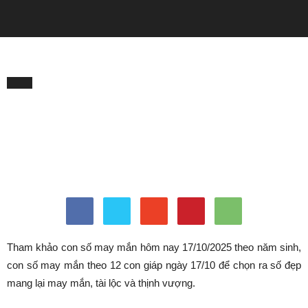
QUẢNG CÁO
Trang chủ
Tử Vi
Tử Vi
Con số may mắn hôm nay
17/10/2025 theo tuổi: Chọn
số cát cho tất cả các tuổi
Bởi
Minh Trang
-
Tháng 10 16, 2025
260
0
Tham khảo con số may mắn hôm nay 17/10/2025 theo năm sinh,
con số may mắn theo 12 con giáp ngày 17/10 để chọn ra số đẹp
mang lại may mắn, tài lộc và thịnh vượng.