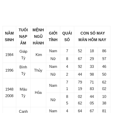
Con số may mắn hôm nay
17/10/2025 cho tuổi Tý
TUỔI
MỆNH
NĂM
GIỚI
QUÁI
CON SỐ MAY
NẠP
NGŨ
SINH
TÍNH
SỐ
MẮN HÔM NAY
ÂM
HÀNH
Nam
7
52
18
86
Giáp
1984
Kim
Tý
Nữ
8
67
29
97
Nam
4
92
33
46
Bính
1996
Thủy
Tý
Nữ
2
44
98
50
7
79
71
62
Nam
1
19
83
02
1948
Mậu
Hỏa
2008
Tý
8
02
44
10
Nữ
5
62
05
38
Nam
4
64
67
81
Canh