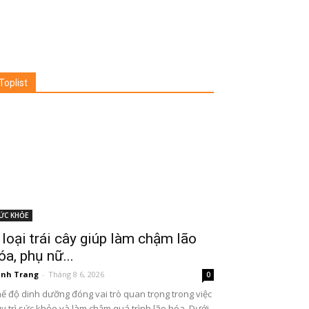
Toplist
ỨC KHỎE
 loại trái cây giúp làm chậm lão
óa, phụ nữ...
nh Trang
-
Tháng 8 6, 2026
0
ế độ dinh dưỡng đóng vai trò quan trọng trong việc
y trì sức khỏe và làm chậm quá trình lão hóa. Dưới