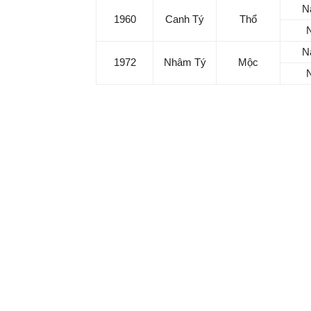
N
1960
Canh Tý
Thổ
Ma
N
1972
Nhâm Tý
Mộc
Tử vi hôm nay 16/11/2025 của tuổi Tý:
Tử vi tuổi Bính Tý: Do hôm nay bạn vui vẻ, 
mọi người dễ dàng hơn.
Tử vi tuổi Giáp Tý: Nhiều cơ hội tuyệt vời s
đứng của mình, vì vậy hãy sẵn sàng khai phá
Tử vi tuổi Nhâm Tý: Vận may về tài chính c
thú vị liên quan tới tiền bạc, ăn uống.
Tử vi tuổi Canh Tý: Bạn có vận may nhờ nhữ
giúp đỡ từ người khác và hoàn thành mọi vi
Tử vi tuổi Mậu Tý: Hôm nay, bạn phải chủ độ
lực càng lớn.