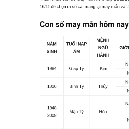
|
16/11 để chọn ra số cát mang lại may mắn và tà
Tin
Con số may mắn hôm nay 
tức
MỆNH
NĂM
TUỔI NẠP
NGŨ
GIỚI
SINH
ÂM
mỗi
HÀNH
N
1984
Giáp Tý
Kim
ngày
N
–
1996
Bính Tý
Thủy
333
N
1948
Mậu Tý
Hỏa
2008
Ma