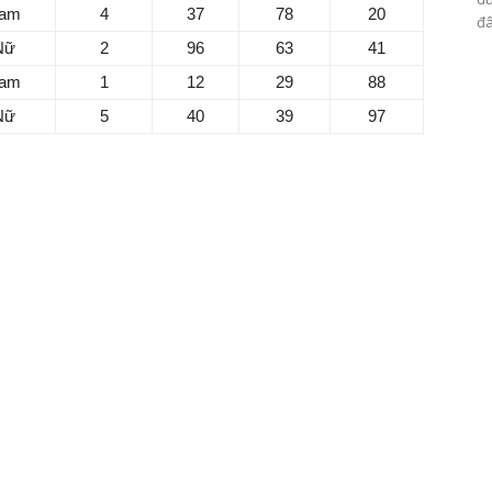
am
4
37
78
20
đâ
Nữ
2
96
63
41
am
1
12
29
88
Nữ
5
40
39
97
nụ cười của bạn đặc biệt ngọt ngào và giúp bạn kết nối với
ẽ xuất hiện trong công việc, mỗi tài năng sẽ tìm được chỗ
 tiềm năng và tiến lên phía trước!
ủa bạn rất tốt và bạn có thể sẽ nhận được một số bất ngờ
ng người tốt khi ra ngoài, bạn sẽ dễ dàng nhận được sự
ệc một cách suôn sẻ.
ng trong công việc, tiền bạc, sức khỏe. Càng né tránh, áp