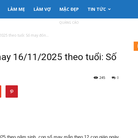
LÀM MẸ
LÀM VỢ
MẶC ĐẸP
TIN TỨC
QUẢNG CÁO
25 theo tuổi: Số may đón...
y 16/11/2025 theo tuổi: Số
245
0
5 theo năm sinh, con số may mắn theo 12 con giáp ngày