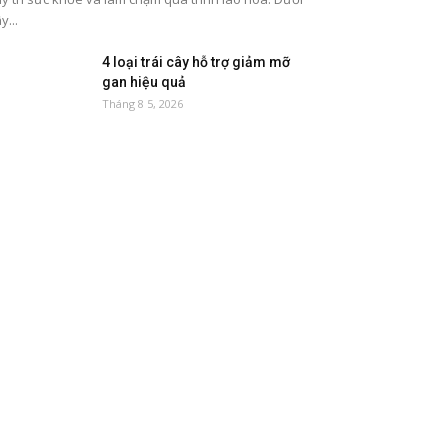
y...
4 loại trái cây hỗ trợ giảm mỡ
gan hiệu quả
Tháng 8 5, 2026
5 thực phẩm tốt cho đường ruột
nên ăn thường xuyên
Tháng 8 2, 2026
8 loại thực phẩm giàu magie tốt
cho sức khỏe
Tháng 7 27, 2026
5 loại quả ngọt dễ tăng đường
huyết
Tháng 7 21, 2026