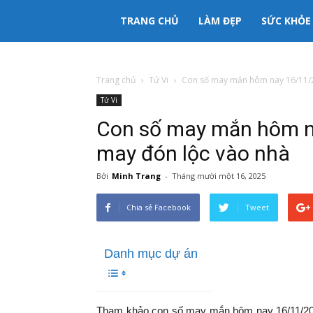
333mama
TRANG CHỦ
LÀM ĐẸP
SỨC KHỎE
kênh
Trang chủ
Tử Vi
Con số may mắn hôm nay 16/11/20
Tử Vi
thông
Con số may mắn hôm na
tin
may đón lộc vào nhà
Bởi
Minh Trang
-
Tháng mười một 16, 2025
Mẹ
Chia sẻ Facebook
Tweet
và
Danh mục dự án
Bé
Tham khảo con số may mắn hôm nay 16/11/202