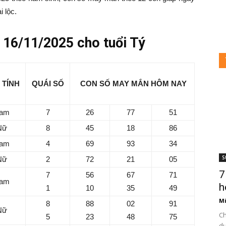
i lộc.
16/11/2025 cho tuổi Tý
 TÍNH
QUÁI SỐ
CON SỐ MAY MẮN HÔM NAY
am
7
26
77
51
Nữ
8
45
18
86
am
4
69
93
34
S
Nữ
2
72
21
05
7
7
56
67
71
am
h
1
10
35
49
Mi
8
88
02
91
Nữ
Ch
5
23
48
75
du