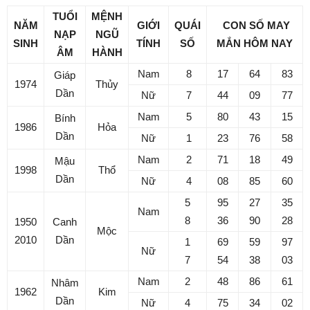
TUỔI
MỆNH
NĂM
GIỚI
QUÁI
CON SỐ MAY
NẠP
NGŨ
SINH
TÍNH
SỐ
MẮN
HÔM NAY
ÂM
HÀNH
Nam
8
17
64
83
Giáp
1974
Thủy
Dần
Nữ
7
44
09
77
Nam
5
80
43
15
Bính
1986
Hỏa
Dần
Nữ
1
23
76
58
Nam
2
71
18
49
Mậu
1998
Thổ
Dần
Nữ
4
08
85
60
5
95
27
35
Nam
8
36
90
28
1950
Canh
Mộc
2010
Dần
1
69
59
97
Nữ
7
54
38
03
Nam
2
48
86
61
Nhâm
1962
Kim
Dần
Nữ
4
75
34
02