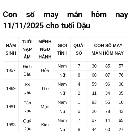
Con số may mắn hôm nay
11/11/2025 cho tuổi Dậu
TUỔI
MỆNH
NĂM
GIỚI
QUÁI
CON SỐ MAY
NẠP
NGŨ
SINH
TÍNH
SỐ
MẮN
HÔM NAY
ÂM
HÀNH
Nam
7
30
85
57
Đinh
1957
Hỏa
Dậu
Nữ
8
68
07
76
Nam
4
59
96
08
Kỷ
1969
Thổ
Dậu
Nữ
2
11
34
95
Nam
1
83
55
10
Tân
1981
Mộc
Dậu
Nữ
5
26
78
43
Nam
7
97
14
69
Quý
1993
Kim
Dậu
Nữ
8
44
60
27