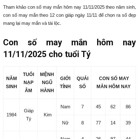
Tham khảo con số may mắn hôm nay 11/11/2025 theo năm sinh,
con số may mắn theo 12 con giáp ngày 11/11 để chọn ra số đẹp
mang lại may mắn và tài lộc.
Con số may mắn hôm nay
11/11/2025 cho tuổi Tý
TUỔI
MỆNH
NĂM
GIỚI
QUÁI
CON SỐ MAY
NẠP
NGŨ
SINH
TÍNH
SỐ
MẮN HÔM NAY
ÂM
HÀNH
Nam
7
45
62
86
Giáp
1984
Kim
Tý
Nữ
8
77
14
39
Nam
4
26
97
44