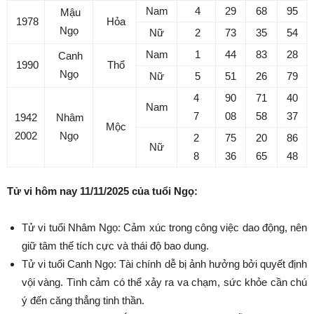
Nam
4
29
68
95
Mậu
1978
Hỏa
Ngọ
Nữ
2
73
35
54
Nam
1
44
83
28
Canh
1990
Thổ
Ngọ
Nữ
5
51
26
79
4
90
71
40
Nam
7
08
58
37
1942
Nhâm
Mộc
2002
Ngọ
2
75
20
86
Nữ
8
36
65
48
Tử vi hôm nay 11/11/2025 của tuổi Ngọ:
Tử vi tuổi Nhâm Ngọ: Cảm xúc trong công việc dao động, nên
giữ tâm thế tích cực và thái độ bao dung.
Tử vi tuổi Canh Ngọ: Tài chính dễ bị ảnh hưởng bởi quyết định
vội vàng. Tình cảm có thể xảy ra va chạm, sức khỏe cần chú
ý đến căng thẳng tinh thần.