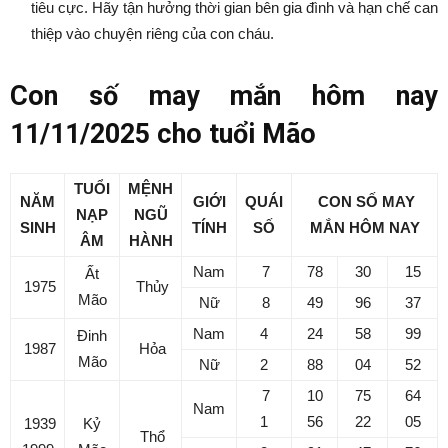
tiêu cực. Hãy tận hưởng thời gian bên gia đình và hạn chế can
thiệp vào chuyện riêng của con cháu.
Con số may mắn hôm nay
11/11/2025 cho tuổi Mão
TUỔI
MỆNH
NĂM
GIỚI
QUÁI
CON SỐ MAY
NẠP
NGŨ
SINH
TÍNH
SỐ
MẮN
HÔM NAY
ÂM
HÀNH
Nam
7
78
30
15
Ất
1975
Thủy
Mão
Nữ
8
49
96
37
Nam
4
24
58
99
Đinh
1987
Hỏa
Mão
Nữ
2
88
04
52
7
10
75
64
Nam
1
56
22
05
1939
Kỷ
Thổ