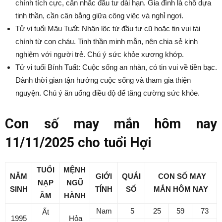
chính tích cực, cân nhắc đầu tư dài hạn. Gia đình là chỗ dựa
tinh thần, cần cân bằng giữa công việc và nghỉ ngơi.
Tử vi tuổi Mậu Tuất: Nhận lộc từ đầu tư cũ hoặc tin vui tài
chính từ con cháu. Tinh thần minh mẫn, nên chia sẻ kinh
nghiệm với người trẻ. Chú ý sức khỏe xương khớp.
Tử vi tuổi Bính Tuất: Cuộc sống an nhàn, có tin vui về tiền bạc.
Dành thời gian tận hưởng cuộc sống và tham gia thiện
nguyện. Chú ý ăn uống điều độ để tăng cường sức khỏe.
Con số may mắn hôm nay
11/11/2025 cho tuổi Hợi
TUỔI
MỆNH
NĂM
GIỚI
QUÁI
CON SỐ MAY
NẠP
NGŨ
SINH
TÍNH
SỐ
MẮN
HÔM NAY
ÂM
HÀNH
Nam
5
25
59
73
Ất
1995
Hỏa