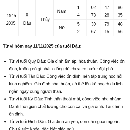
1
02
47
86
Nam
4
73
28
35
1945
Ất
Thủy
2005
Dậu
5
39
79
48
Nữ
2
67
15
56
Tử vi hôm nay 11/11/2025 của tuổi Dậu:
Tử vi tuổi Quý Dậu: Gia đình ấm áp, hòa thuận. Công việc ổn
định, không có gì phải lo lắng dù chưa có bước đột phá.
Tử vi tuổi Tân Dậu: Công việc ổn định, nên tập trung học hỏi
kinh nghiệm. Gia đình hòa thuận, có thể lên kế hoạch du lịch
ngắn ngày cùng người thân.
Tử vi tuổi Kỷ Dậu: Tinh thần thoải mái, công việc nhẹ nhàng.
Dành thời gian chất lượng cho con cái và gia đình. Tài chính
ổn định.
Tử vi tuổi Đinh Dậu: Gia đình an yên, con cái ngoan ngoãn.
Chú ý sức khỏe, đặc biệt giấc ngủ.