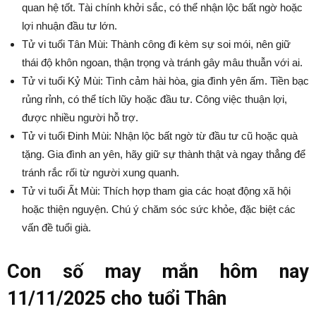
quan hệ tốt. Tài chính khởi sắc, có thể nhận lộc bất ngờ hoặc
lợi nhuận đầu tư lớn.
Tử vi tuổi Tân Mùi: Thành công đi kèm sự soi mói, nên giữ
thái độ khôn ngoan, thận trọng và tránh gây mâu thuẫn với ai.
Tử vi tuổi Kỷ Mùi: Tình cảm hài hòa, gia đình yên ấm. Tiền bạc
rủng rỉnh, có thể tích lũy hoặc đầu tư. Công việc thuận lợi,
được nhiều người hỗ trợ.
Tử vi tuổi Đinh Mùi: Nhận lộc bất ngờ từ đầu tư cũ hoặc quà
tặng. Gia đình an yên, hãy giữ sự thành thật và ngay thẳng để
tránh rắc rối từ người xung quanh.
Tử vi tuổi Ất Mùi: Thích hợp tham gia các hoạt động xã hội
hoặc thiện nguyện. Chú ý chăm sóc sức khỏe, đặc biệt các
vấn đề tuổi già.
Con số may mắn hôm nay
11/11/2025 cho tuổi Thân