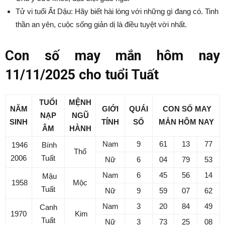
Tử vi tuổi Ất Dậu: Hãy biết hài lòng với những gì đang có. Tinh
thần an yên, cuộc sống giản dị là điều tuyệt vời nhất.
Con số may mắn hôm nay
11/11/2025 cho tuổi Tuất
TUỔI
MỆNH
NĂM
GIỚI
QUÁI
CON SỐ MAY
NẠP
NGŨ
SINH
TÍNH
SỐ
MẮN
HÔM NAY
ÂM
HÀNH
Nam
9
61
13
77
1946
Bính
Thổ
2006
Tuất
Nữ
6
04
79
53
Nam
6
45
56
14
Mậu
1958
Mộc
Tuất
Nữ
9
59
07
62
Nam
3
20
84
49
Canh
1970
Kim
Tuất
Nữ
3
73
25
08