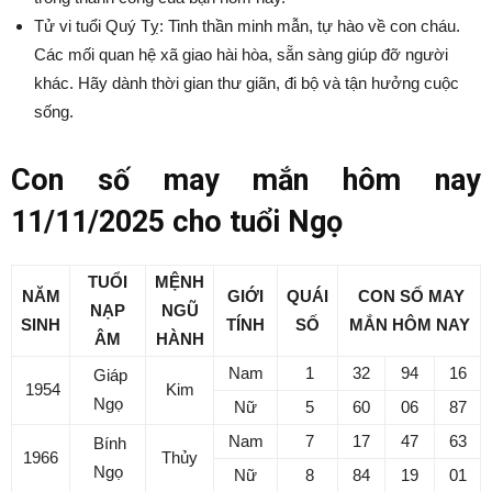
Tử vi tuổi Quý Tỵ: Tinh thần minh mẫn, tự hào về con cháu.
Các mối quan hệ xã giao hài hòa, sẵn sàng giúp đỡ người
khác. Hãy dành thời gian thư giãn, đi bộ và tận hưởng cuộc
sống.
Con số may mắn hôm nay
11/11
/2025 cho tuổi Ngọ
TUỔI
MỆNH
NĂM
GIỚI
QUÁI
CON SỐ MAY
NẠP
NGŨ
SINH
TÍNH
SỐ
MẮN
HÔM NAY
ÂM
HÀNH
Nam
1
32
94
16
Giáp
1954
Kim
Ngọ
Nữ
5
60
06
87
Nam
7
17
47
63
Bính
1966
Thủy
Ngọ
Nữ
8
84
19
01