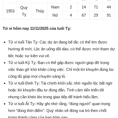
Nam
2
14
71
44
Quý
1953
Thủy
Tỵ
Nữ
4
67
29
91
Tử vi hôm nay 11/11/2025 của tuổi Tỵ:
Tử vi tuổi Tân Tỵ: Các dự án đang bế tắc có thể tìm được
hướng đi mới. Lộc ăn uống dồi dào, có thể được mời tham dự
tiệc hoặc sự kiện vui vẻ.
Tử vi tuổi Kỷ Tỵ: Bạn có thể gặp được người giúp đỡ trong
việc tháo gỡ khó khăn công việc. Chỉ một lời khuyên đúng lúc
cũng đủ giúp mọi chuyện sáng tỏ.
Tử vi tuổi Đinh Tỵ: Tài chính khởi sắc nhờ nguồn lộc bất ngờ
hoặc lời khuyên đầu tư đúng đắn. Tình cảm tiến triển tốt
nhưng cần khéo léo trong giao tiếp để tránh hiểu lầm.
Tử vi tuổi Ất Tỵ: Hãy ghi nhớ rằng, “đúng người” quan trọng
hơn “đúng thời điểm”. Quý nhân sẽ đóng vai trò then chốt
trong thành công của bạn hôm nay.