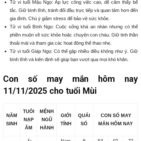
Tử vi tuổi Mậu Ngọ: Áp lực công việc cao, dễ cảm thấy bế
tắc. Giữ bình tĩnh, tránh đối đầu trực tiếp và quan tâm hơn đến
gia đình. Chú ý giảm stress để bảo vệ sức khỏe.
Tử vi tuổi Bính Ngọ: Cuộc sống khá an nhàn nhưng có thể
phiền muộn về sức khỏe hoặc chuyện con cháu. Giữ tinh thần
thoải mái và tham gia các hoạt động thể thao nhẹ.
Tử vi tuổi Giáp Ngọ: Có thể gặp nhiều điều không như ý. Giữ
bình tĩnh và kiên định sẽ giúp bạn vượt qua mọi khó khăn.
Con số may mắn hôm nay
11/11/2025 cho tuổi Mùi
TUỔI
MỆNH
NĂM
GIỚI
QUÁI
CON SỐ MAY
NẠP
NGŨ
SINH
TÍNH
SỐ
MẮN
HÔM NAY
ÂM
HÀNH
Nam
9
53
07
77