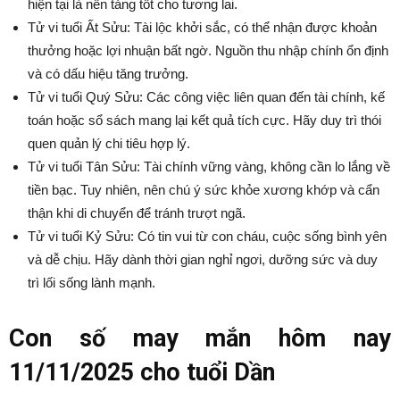
hiện tại là nền tảng tốt cho tương lai.
Tử vi tuổi Ất Sửu: Tài lộc khởi sắc, có thể nhận được khoản
thưởng hoặc lợi nhuận bất ngờ. Nguồn thu nhập chính ổn định
và có dấu hiệu tăng trưởng.
Tử vi tuổi Quý Sửu: Các công việc liên quan đến tài chính, kế
toán hoặc sổ sách mang lại kết quả tích cực. Hãy duy trì thói
quen quản lý chi tiêu hợp lý.
Tử vi tuổi Tân Sửu: Tài chính vững vàng, không cần lo lắng về
tiền bạc. Tuy nhiên, nên chú ý sức khỏe xương khớp và cẩn
thận khi di chuyển để tránh trượt ngã.
Tử vi tuổi Kỷ Sửu: Có tin vui từ con cháu, cuộc sống bình yên
và dễ chịu. Hãy dành thời gian nghỉ ngơi, dưỡng sức và duy
trì lối sống lành mạnh.
Con số may mắn hôm nay
11/11/2025 cho tuổi Dần