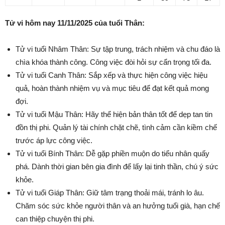
Tử vi hôm nay 11/11/2025 của tuổi Thân:
Tử vi tuổi Nhâm Thân: Sự tập trung, trách nhiệm và chu đáo là
chìa khóa thành công. Công việc đòi hỏi sự cẩn trọng tối đa.
Tử vi tuổi Canh Thân: Sắp xếp và thực hiện công việc hiệu
quả, hoàn thành nhiệm vụ và mục tiêu để đạt kết quả mong
đợi.
Tử vi tuổi Mậu Thân: Hãy thể hiện bản thân tốt để dẹp tan tin
đồn thị phi. Quản lý tài chính chặt chẽ, tình cảm cần kiềm chế
trước áp lực công việc.
Tử vi tuổi Bính Thân: Dễ gặp phiền muộn do tiểu nhân quấy
phá. Dành thời gian bên gia đình để lấy lại tinh thần, chú ý sức
khỏe.
Tử vi tuổi Giáp Thân: Giữ tâm trạng thoải mái, tránh lo âu.
Chăm sóc sức khỏe người thân và an hưởng tuổi già, hạn chế
can thiệp chuyện thị phi.