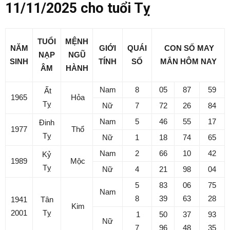
11/11/2025 cho tuổi Tỵ
TUỔI
MỆNH
NĂM
GIỚI
QUÁI
CON SỐ MAY
NẠP
NGŨ
SINH
TÍNH
SỐ
MẮN
HÔM NAY
ÂM
HÀNH
Nam
8
05
87
59
Ất
1965
Hỏa
Tỵ
Nữ
7
72
26
84
Nam
5
46
55
17
Đinh
1977
Thổ
Tỵ
Nữ
1
18
74
65
Nam
2
66
10
42
Kỷ
1989
Mộc
Tỵ
Nữ
4
21
98
04
5
83
06
75
Nam
8
39
63
28
1941
Tân
Kim
2001
Tỵ
1
50
37
93
Nữ
7
96
48
35