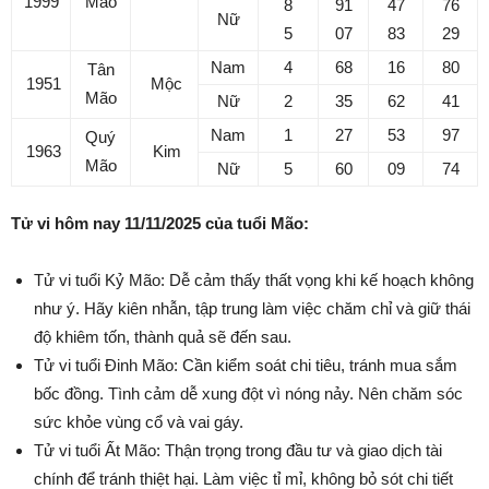
1999
Mão
8
91
47
76
Nữ
5
07
83
29
Nam
4
68
16
80
Tân
1951
Mộc
Mão
Nữ
2
35
62
41
Nam
1
27
53
97
Quý
1963
Kim
Mão
Nữ
5
60
09
74
Tử vi hôm nay 11/11/2025 của tuổi Mão:
Tử vi tuổi Kỷ Mão: Dễ cảm thấy thất vọng khi kế hoạch không
như ý. Hãy kiên nhẫn, tập trung làm việc chăm chỉ và giữ thái
độ khiêm tốn, thành quả sẽ đến sau.
Tử vi tuổi Đinh Mão: Cần kiểm soát chi tiêu, tránh mua sắm
bốc đồng. Tình cảm dễ xung đột vì nóng nảy. Nên chăm sóc
sức khỏe vùng cổ và vai gáy.
Tử vi tuổi Ất Mão: Thận trọng trong đầu tư và giao dịch tài
chính để tránh thiệt hại. Làm việc tỉ mỉ, không bỏ sót chi tiết