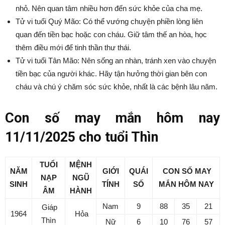
nhỏ. Nên quan tâm nhiều hơn đến sức khỏe của cha mẹ.
Tử vi tuổi Quý Mão: Có thể vướng chuyện phiền lòng liên
quan đến tiền bạc hoặc con cháu. Giữ tâm thế an hòa, học
thêm điều mới để tinh thần thư thái.
Tử vi tuổi Tân Mão: Nên sống an nhàn, tránh xen vào chuyện
tiền bạc của người khác. Hãy tận hưởng thời gian bên con
cháu và chú ý chăm sóc sức khỏe, nhất là các bệnh lâu năm.
Con số may mắn hôm nay
11/11/2025 cho tuổi Thìn
TUỔI
MỆNH
NĂM
GIỚI
QUÁI
CON SỐ MAY
NẠP
NGŨ
SINH
TÍNH
SỐ
MẮN
HÔM NAY
ÂM
HÀNH
Nam
9
88
35
21
Giáp
1964
Hỏa
Thìn
Nữ
6
10
76
57