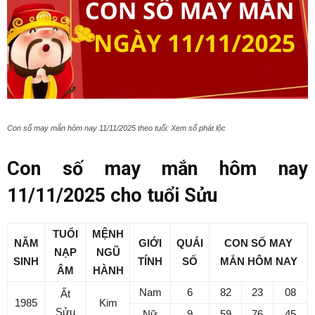
Con số may mắn hôm nay 11/11/2025 theo tuổi: Xem số phát lộc
Con số may mắn hôm nay
11/11/2025 cho tuổi Sửu
TUỔI
MỆNH
NĂM
GIỚI
QUÁI
CON SỐ MAY
NẠP
NGŨ
SINH
TÍNH
SỐ
MẮN
HÔM NAY
ÂM
HÀNH
Nam
6
82
23
08
Ất
1985
Kim
Sửu
Nữ
9
59
76
45