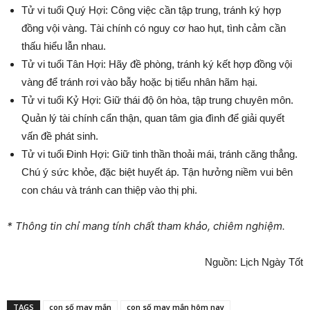
Tử vi tuổi Quý Hợi: Công việc cần tập trung, tránh ký hợp
đồng vội vàng. Tài chính có nguy cơ hao hụt, tình cảm cần
thấu hiểu lẫn nhau.
Tử vi tuổi Tân Hợi: Hãy đề phòng, tránh ký kết hợp đồng vội
vàng để tránh rơi vào bẫy hoặc bị tiểu nhân hãm hại.
Tử vi tuổi Kỷ Hợi: Giữ thái độ ôn hòa, tập trung chuyên môn.
Quản lý tài chính cẩn thận, quan tâm gia đình để giải quyết
vấn đề phát sinh.
Tử vi tuổi Đinh Hợi: Giữ tinh thần thoải mái, tránh căng thẳng.
Chú ý sức khỏe, đặc biệt huyết áp. Tận hưởng niềm vui bên
con cháu và tránh can thiệp vào thị phi.
* Thông tin chỉ mang tính chất tham khảo, chiêm nghiệm.
Nguồn: Lịch Ngày Tốt
TAGS
con số may mắn
con số may mắn hôm nay