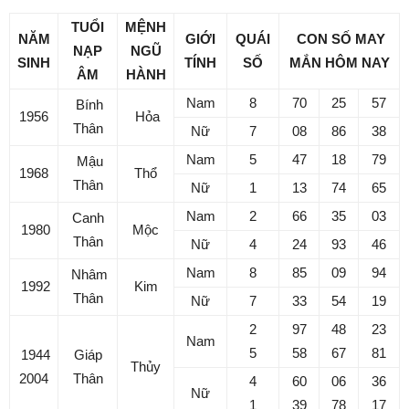
TUỔI
MỆNH
NĂM
GIỚI
QUÁI
CON SỐ MAY
NẠP
NGŨ
SINH
TÍNH
SỐ
MẮN
HÔM NAY
ÂM
HÀNH
Nam
8
70
25
57
Bính
1956
Hỏa
Thân
Nữ
7
08
86
38
Nam
5
47
18
79
Mậu
1968
Thổ
Thân
Nữ
1
13
74
65
Nam
2
66
35
03
Canh
1980
Mộc
Thân
Nữ
4
24
93
46
Nam
8
85
09
94
Nhâm
1992
Kim
Thân
Nữ
7
33
54
19
2
97
48
23
Nam
5
58
67
81
1944
Giáp
Thủy
2004
Thân
4
60
06
36
Nữ
1
39
78
17