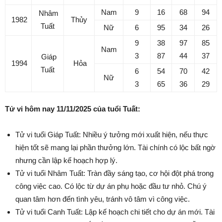
Nam
9
16
68
94
Nhâm
1982
Thủy
Tuất
Nữ
6
95
34
26
9
38
97
85
Nam
3
87
44
37
Giáp
1994
Hỏa
Tuất
6
54
70
42
Nữ
3
65
36
29
Tử vi hôm nay 11/11/2025 của tuổi Tuất:
Tử vi tuổi Giáp Tuất: Nhiều ý tưởng mới xuất hiện, nếu thực
hiện tốt sẽ mang lại phần thưởng lớn. Tài chính có lộc bất ngờ
nhưng cần lập kế hoạch hợp lý.
Tử vi tuổi Nhâm Tuất: Tràn đầy sáng tạo, cơ hội đột phá trong
công việc cao. Có lộc từ dự án phụ hoặc đầu tư nhỏ. Chú ý
quan tâm hơn đến tình yêu, tránh vô tâm vì công việc.
Tử vi tuổi Canh Tuất: Lập kế hoạch chi tiết cho dự án mới. Tài