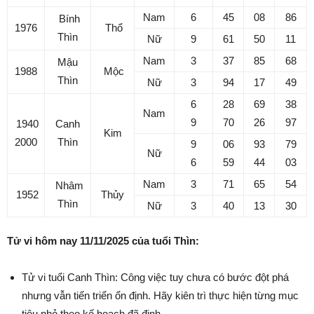
Nam
6
45
08
86
Bính
1976
Thổ
Thìn
Nữ
9
61
50
11
Nam
3
37
85
68
Mậu
1988
Mộc
Thìn
Nữ
3
94
17
49
6
28
69
38
Nam
9
70
26
97
1940
Canh
Kim
2000
Thìn
9
06
93
79
Nữ
6
59
44
03
Nam
3
71
65
54
Nhâm
1952
Thủy
Thìn
Nữ
3
40
13
30
Tử vi hôm nay 11/11/2025 của tuổi Thìn:
Tử vi tuổi Canh Thìn: Công việc tuy chưa có bước đột phá
nhưng vẫn tiến triển ổn định. Hãy kiên trì thực hiện từng mục
tiêu nhỏ theo kế hoạch đã định.