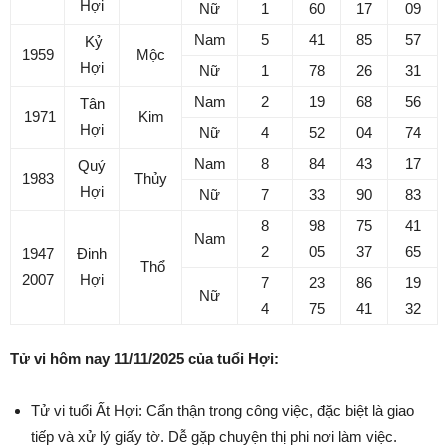
Hợi
Nữ
1
60
17
09
Nam
5
41
85
57
Kỷ
1959
Mộc
Hợi
Nữ
1
78
26
31
Nam
2
19
68
56
Tân
1971
Kim
Hợi
Nữ
4
52
04
74
Nam
8
84
43
17
Quý
1983
Thủy
Hợi
Nữ
7
33
90
83
8
98
75
41
Nam
2
05
37
65
1947
Đinh
Thổ
2007
Hợi
7
23
86
19
Nữ
4
75
41
32
Tử vi hôm nay 11/11/2025 của tuổi Hợi:
Tử vi tuổi Ất Hợi: Cẩn thận trong công việc, đặc biệt là giao
tiếp và xử lý giấy tờ. Dễ gặp chuyện thị phi nơi làm việc.