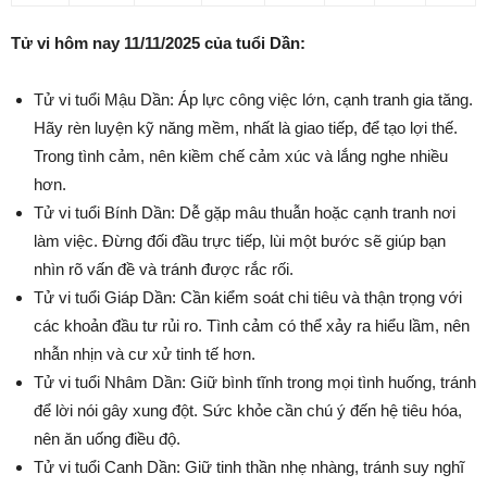
Tử vi hôm nay 11/11/2025 của tuổi Dần:
Tử vi tuổi Mậu Dần: Áp lực công việc lớn, cạnh tranh gia tăng.
Hãy rèn luyện kỹ năng mềm, nhất là giao tiếp, để tạo lợi thế.
Trong tình cảm, nên kiềm chế cảm xúc và lắng nghe nhiều
hơn.
Tử vi tuổi Bính Dần: Dễ gặp mâu thuẫn hoặc cạnh tranh nơi
làm việc. Đừng đối đầu trực tiếp, lùi một bước sẽ giúp bạn
nhìn rõ vấn đề và tránh được rắc rối.
Tử vi tuổi Giáp Dần: Cần kiểm soát chi tiêu và thận trọng với
các khoản đầu tư rủi ro. Tình cảm có thể xảy ra hiểu lầm, nên
nhẫn nhịn và cư xử tinh tế hơn.
Tử vi tuổi Nhâm Dần: Giữ bình tĩnh trong mọi tình huống, tránh
để lời nói gây xung đột. Sức khỏe cần chú ý đến hệ tiêu hóa,
nên ăn uống điều độ.
Tử vi tuổi Canh Dần: Giữ tinh thần nhẹ nhàng, tránh suy nghĩ