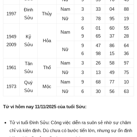
Nam
3
33
04
88
Đinh
1997
Thủy
Sửu
Nữ
3
78
95
19
6
01
60
55
Nam
9
65
37
28
1949
Kỷ
Hỏa
2009
Sửu
9
47
86
64
Nữ
6
98
15
36
Nam
3
26
58
97
Tân
1961
Thổ
Sửu
Nữ
3
13
49
75
Nam
9
68
77
10
Quý
1973
Mộc
Sửu
Nữ
6
30
56
63
Tử vi hôm nay 11/11/2025 của tuổi Sửu:
Tử vi tuổi Đinh Sửu: Công việc diễn ra suôn sẻ nhờ sự chăm
chỉ và kiên định. Dù chưa có bước tiến lớn, nhưng sự ổn định