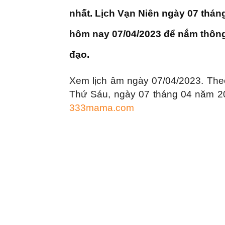
|
nhất. Lịch Vạn Niên ngày 07 thán
Tin
hôm nay 07/04/2023 để nắm thông
đạo.
tức
Xem lịch âm ngày 07/04/2023. The
mỗi
Thứ Sáu, ngày 07 tháng 04 năm 20
333mama.com
ngày
–
333
Ma