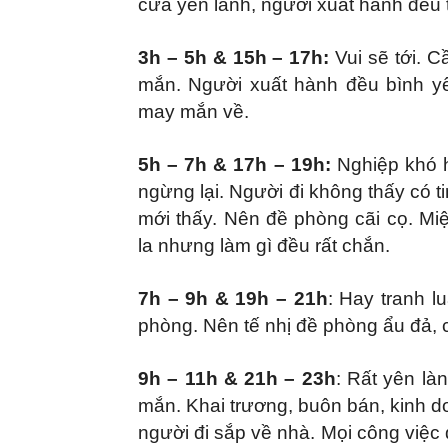
cửa yên lành, người xuất hành đều t
3h – 5h & 15h – 17h:
Vui sẽ tới. 
mắn. Người xuất hành đều bình yên
may mắn về.
5
h – 7h & 17h – 19h:
Nghiệp khó h
ngừng lại. Người đi không thấy có ti
mới thấy. Nên đề phòng cãi cọ. Miệ
la nhưng làm gì đều rất chắn.
7h – 9h & 19h – 21h
: Hay tranh l
phòng. Nên tế nhị đề phòng ẩu đả, 
9h – 11h & 21h – 23h
: Rất yên là
mắn. Khai trương, buôn bán, kinh do
người đi sắp về nhà. Mọi công việc