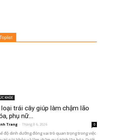
Toplist
ỨC KHỎE
 loại trái cây giúp làm chậm lão
óa, phụ nữ...
nh Trang
-
Tháng 8 6, 2026
0
ế độ dinh dưỡng đóng vai trò quan trọng trong việc
y trì sức khỏe và làm chậm quá trình lão hóa. Dưới