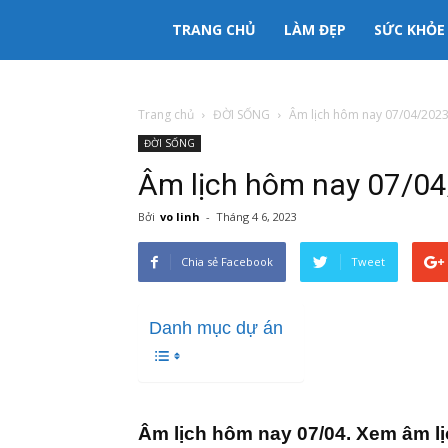
333mama
TRANG CHỦ
LÀM ĐẸP
SỨC KHỎE
kênh
Trang chủ
ĐỜI SỐNG
Âm lịch hôm nay 07/04/202
ĐỜI SỐNG
thông
Âm lịch hôm nay 07/0
tin
Bởi
vo linh
-
Tháng 4 6, 2023
Chia sẻ Facebook
Tweet
Mẹ
Danh mục dự án
và
Bé
Âm lịch hôm nay 07/04. Xem âm l