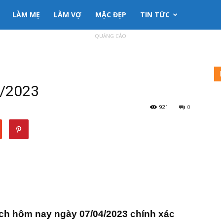
LÀM MẸ
LÀM VỢ
MẶC ĐẸP
TIN TỨC
QUẢNG CÁO
3
4/2023
921
0
ịch hôm nay ngày 07/04/2023 chính xác