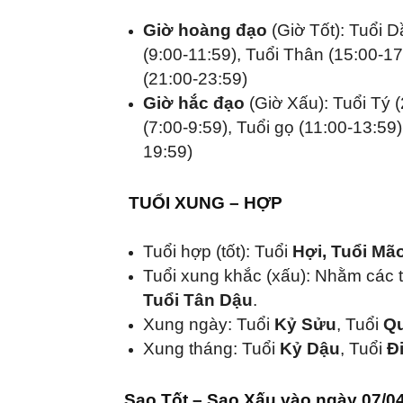
Giờ hoàng đạo
(Giờ Tốt): Tuổi D
(9:00-11:59), Tuổi Thân (15:00-17
(21:00-23:59)
Giờ hắc đạo
(Giờ Xấu): Tuổi Tý (
(7:00-9:59), Tuổi gọ (11:00-13:59)
19:59)
TUỔI XUNG – HỢP
Tuổi hợp (tốt): Tuổi
Hợi, Tuổi Mã
Tuổi xung khắc (xấu): Nhằm các 
Tuổi Tân Dậu
.
Xung ngày: Tuổi
Kỷ Sửu
, Tuổi
Q
Xung tháng: Tuổi
Kỷ Dậu
, Tuổi
Đ
Sao Tốt – Sao Xấu vào ngày 07/0