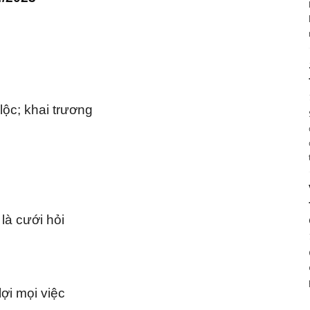
 lộc; khai trương
 là cưới hỏi
ợi mọi việc