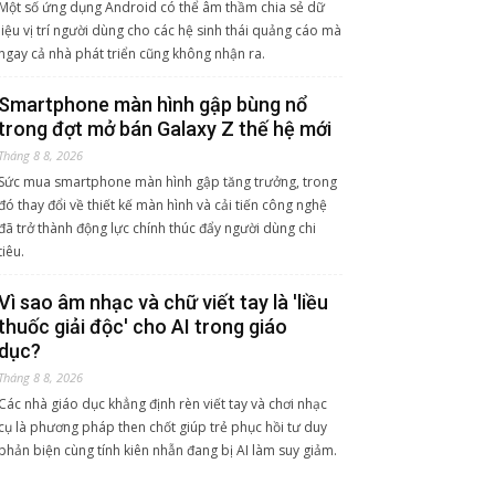
Một số ứng dụng Android có thể âm thầm chia sẻ dữ
liệu vị trí người dùng cho các hệ sinh thái quảng cáo mà
ngay cả nhà phát triển cũng không nhận ra.
Smartphone màn hình gập bùng nổ
trong đợt mở bán Galaxy Z thế hệ mới
Tháng 8 8, 2026
Sức mua smartphone màn hình gập tăng trưởng, trong
đó thay đổi về thiết kế màn hình và cải tiến công nghệ
đã trở thành động lực chính thúc đẩy người dùng chi
tiêu.
Vì sao âm nhạc và chữ viết tay là 'liều
thuốc giải độc' cho AI trong giáo
dục?
Tháng 8 8, 2026
Các nhà giáo dục khẳng định rèn viết tay và chơi nhạc
cụ là phương pháp then chốt giúp trẻ phục hồi tư duy
phản biện cùng tính kiên nhẫn đang bị AI làm suy giảm.