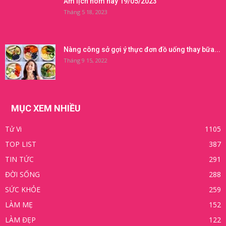
Âm lịch hôm nay 19/05/2023
Tháng 5 18, 2023
Nàng công sở gợi ý thực đơn đồ uống thay bữa...
Tháng 9 15, 2022
MỤC XEM NHIỀU
Tử Vi
1105
TOP LIST
387
TIN TỨC
291
ĐỜI SỐNG
288
SỨC KHỎE
259
LÀM MẸ
152
LÀM ĐẸP
122