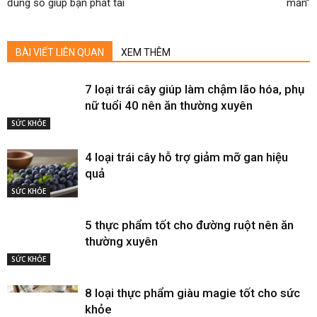
đúng số giúp bạn phát tài
mẩn”
BÀI VIẾT LIÊN QUAN
XEM THÊM
7 loại trái cây giúp làm chậm lão hóa, phụ
nữ tuổi 40 nên ăn thường xuyên
SỨC KHỎE
4 loại trái cây hỗ trợ giảm mỡ gan hiệu
quả
SỨC KHỎE
5 thực phẩm tốt cho đường ruột nên ăn
thường xuyên
SỨC KHỎE
8 loại thực phẩm giàu magie tốt cho sức
khỏe