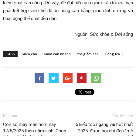
kiểm soát cân nặng. Do vậy, để đạt hiệu quả giảm cân tối ưu, bạn
phải kết hợp với chế độ ăn uống cân bằng, giàu dinh dưỡng và
hoạt động thể chất đều đặn.
Nguồn: Sức khỏe & Đời sống
TAGS
Giảm cân
Giảm cân nhanh
trà giảm cân
uống trà
Bài trước
Bài tiếp theo
Con số may mắn hôm nay
5 kiểu tóc ngang vai hot nhất
17/5/2025 theo năm sinh: Chọn
2025, được hội chị đẹp “mê