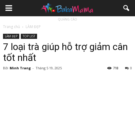
QUẢNG CÁO
Trang chủ
LÀM ĐẸP
LÀM ĐẸP
TOP LIST
7 loại trà giúp hỗ trợ giảm cân
tốt nhất
Bởi
Minh Trang
-
Tháng 5 19, 2025
718
0