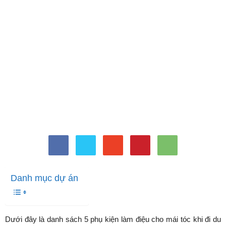
5 món phụ kiện làm đẹp cho
mái tóc khi đi du lịch
Bởi
Minh Trang
-
Tháng 4 26, 2024
1609
0
Danh mục dự án
Dưới đây là danh sách 5 phụ kiện làm điệu cho mái tóc khi đi du