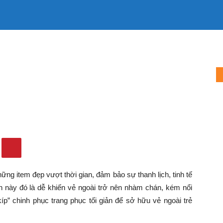
LÀM MẸ
LÀM VỢ
MẶC ĐẸP
TIN TỨC
QUẢNG CÁO
g vẫn nổi bật của...
n nhưng vẫn nổi bật của quý
1178
0
ững item đẹp vượt thời gian, đảm bảo sự thanh lịch, tinh tế
này đó là dễ khiến vẻ ngoài trở nên nhàm chán, kém nổi
kíp” chinh phục trang phục tối giản để sở hữu vẻ ngoài trẻ