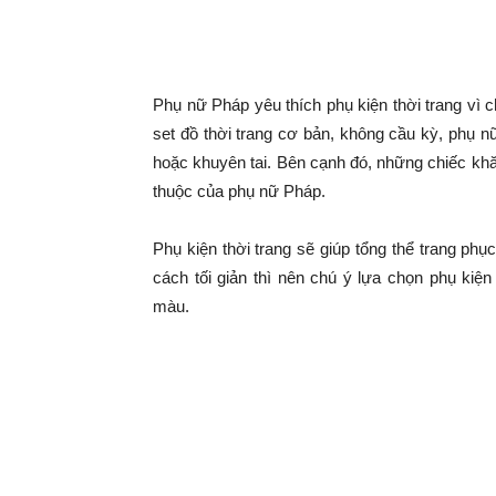
|
Tô điểm phụ kiện
Tin
Phụ nữ Pháp yêu thích phụ kiện thời trang vì 
tức
set đồ thời trang cơ bản, không cầu kỳ, phụ 
hoặc khuyên tai. Bên cạnh đó, những chiếc khă
thuộc của phụ nữ Pháp.
mỗi
Phụ kiện thời trang sẽ giúp tổng thể trang phụ
ngày
cách tối giản thì nên chú ý lựa chọn phụ kiệ
màu.
–
333
Ma