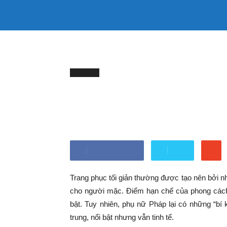
333mama
TRANG CHỦ
LÀM ĐẸP
SỨC KHỎE
kênh
Trang chủ
MẶC ĐẸP
4 bí kíp mặc đồ tối giản nhưn
MẶC ĐẸP
thông
4 bí kíp mặc đồ tối giả
tin
cô Pháp
Bởi
Minh Trang
-
Tháng 2 24, 2024
Mẹ
Chia sẻ Facebook
Tweet
và
Trang phục tối giản thường được tạo nên bởi nh
cho người mặc. Điểm hạn chế của phong cách 
Bé
bật. Tuy nhiên, phụ nữ Pháp lại có những “bí 
trung, nổi bật nhưng vẫn tinh tế.