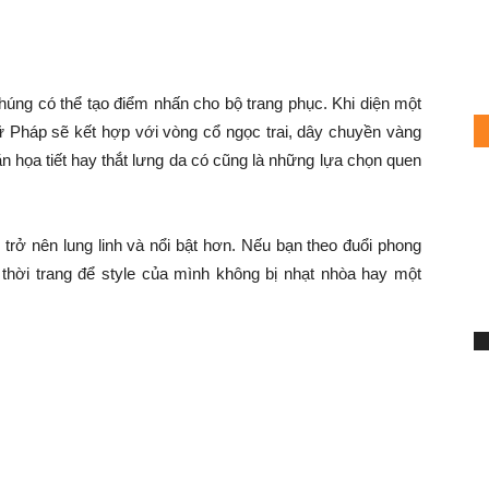
chúng có thể tạo điểm nhấn cho bộ trang phục. Khi diện một
nữ Pháp sẽ kết hợp với vòng cổ ngọc trai, dây chuyền vàng
n họa tiết hay thắt lưng da có cũng là những lựa chọn quen
c trở nên lung linh và nổi bật hơn. Nếu bạn theo đuổi phong
n thời trang để style của mình không bị nhạt nhòa hay một
S
7
h
Mi
Ch
du