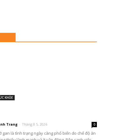
Toplist
ỨC KHỎE
 loại trái cây hỗ trợ giảm mỡ gan
iệu quả
nh Trang
-
Tháng 8 5, 2026
0
 gan là tình trạng ngày càng phổ biến do chế độ ăn
ng thiếu lành mạnh và ít vận động. Bên cạnh việc...