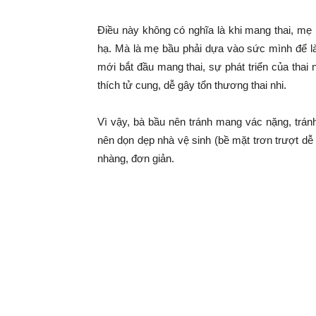
|
Điều này không có nghĩa là khi mang thai, mẹ
Tin
hạ. Mà là mẹ bầu phải dựa vào sức mình để làm
mới bắt đầu mang thai, sự phát triển của thai
tức
thích tử cung, dễ gây tổn thương thai nhi.
Vì vậy, bà bầu nên tránh mang vác nặng, trán
mỗi
nên dọn dẹp nhà vệ sinh (bề mặt trơn trượt dễ
nhàng, đơn giản.
ngày
–
333
Ma