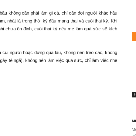
 bầu không cần phải làm gì cả, chỉ cần đợi người khác hầu
, nhất là trong thời kỳ đầu mang thai và cuối thai kỳ. Khi
 nhi chưa ổn định, cuối thai kỳ nếu mẹ làm quá sức sẽ kích
h cúi người hoặc đứng quá lâu, không nên trèo cao, không
 gây té ngã), không nên làm việc quá sức, chỉ làm việc nhẹ
S
4
h
Mi
Mỡ
uố