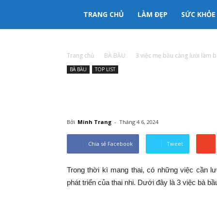
333mama
TRANG CHỦ
LÀM ĐẸP
SỨC KHỎE
kênh
Trang chủ
BÀ BẦU
3 việc mẹ bầu càng lười làm b
BÀ BẦU
TOP LIST
thông
3 việc mẹ bầu càng lườ
tin
thai nhi bấy nhiêu
Bởi
Minh Trang
-
Tháng 4 6, 2024
Mẹ
Chia sẻ Facebook
Tweet
và
Trong thời kì mang thai, có những việc cần l
phát triển của thai nhi. Dưới đây là 3 việc bà bầ
Bé
Việc nhà