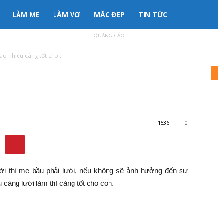
LÀM MẸ
LÀM VỢ
MẶC ĐẸP
TIN TỨC
QUẢNG CÁO
ao nhiêu càng tốt cho...
i làm bao nhiêu càng tốt cho
1536
0
ười thì mẹ bầu phải lười, nếu không sẽ ảnh hưởng đến sự
u càng lười làm thì càng tốt cho con.