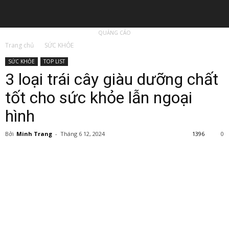
QUẢNG CÁO
Trang chủ
SỨC KHỎE
SỨC KHỎE
TOP LIST
3 loại trái cây giàu dưỡng chất
tốt cho sức khỏe lẫn ngoại
hình
Bởi
Minh Trang
-
Tháng 6 12, 2024
1396
0