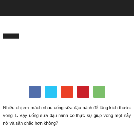
QUẢNG CÁO
Trang chủ
TIN TỨC
TIN TỨC
Thực hư việc uống sữa đậu
nành giúp tăng kích thước
vòng 1?
Bởi
Minh Trang
-
Tháng 12 2, 2023
962
0
Nhiều chị em mách nhau uống sữa đậu nành để tăng kích thước
vòng 1. Vậy uống sữa đậu nành có thực sự giúp vòng một nảy
nở và săn chắc hơn không?