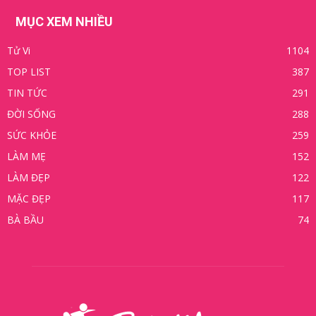
MỤC XEM NHIỀU
Tử Vi
1104
TOP LIST
387
TIN TỨC
291
ĐỜI SỐNG
288
SỨC KHỎE
259
LÀM MẸ
152
LÀM ĐẸP
122
MẶC ĐẸP
117
BÀ BẦU
74