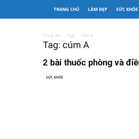
333mama
TRANG CHỦ
LÀM ĐẸP
SỨC KHỎE
kênh
Trang chủ
Tags
Cúm A
Tag: cúm A
thông
2 bài thuốc phòng và đi
tin
SỨC KHỎE
Mẹ
và
Bé