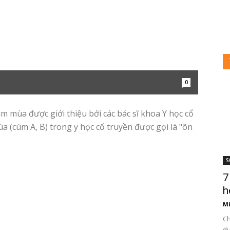
0
m mùa được giới thiệu bởi các bác sĩ khoa Y học cổ
 (cúm A, B) trong y học cổ truyền được gọi là "ôn
S
7
h
Mi
Ch
du