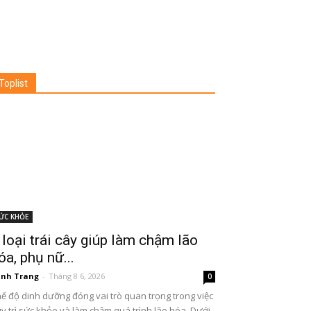
Toplist
ỨC KHỎE
 loại trái cây giúp làm chậm lão
óa, phụ nữ...
nh Trang
-
Tháng 8 6, 2026
0
ế độ dinh dưỡng đóng vai trò quan trọng trong việc
y trì sức khỏe và làm chậm quá trình lão hóa. Dưới