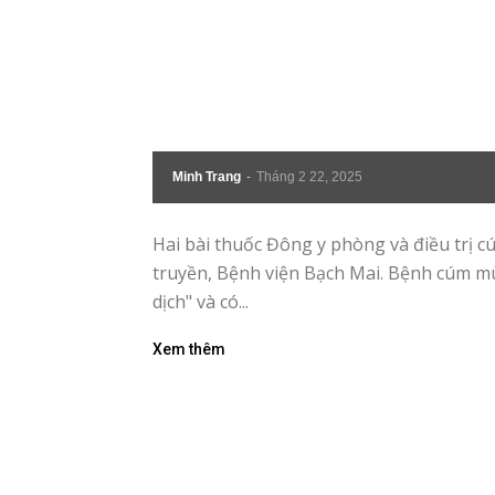
|
Tin
tức
Minh Trang
-
Tháng 2 22, 2025
mỗi
Hai bài thuốc Đông y phòng và điều trị cú
ngày
truyền, Bệnh viện Bạch Mai. Bệnh cúm mùa
dịch" và có...
–
Xem thêm
333
Ma