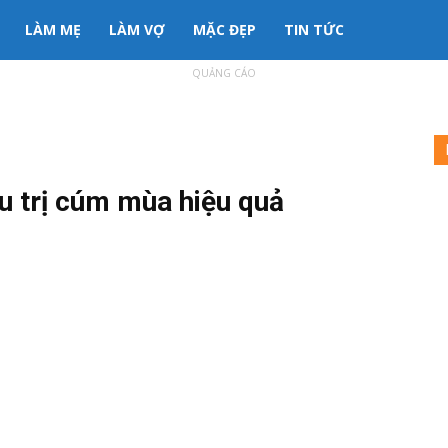
LÀM MẸ
LÀM VỢ
MẶC ĐẸP
TIN TỨC
QUẢNG CÁO
ều trị cúm mùa hiệu quả