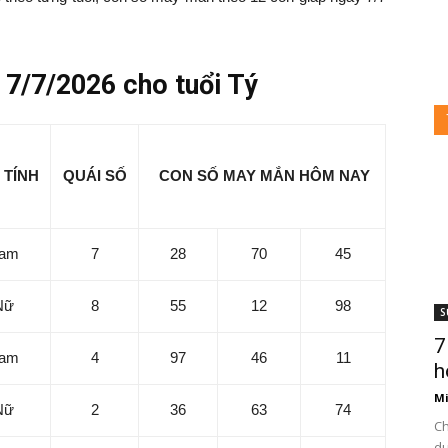
7/7/2026 cho tuổi Tý
 TÍNH
QUÁI SỐ
CON SỐ MAY MẮN HÔM NAY
am
7
28
70
45
Nữ
8
55
12
98
S
7
am
4
97
46
11
h
Mi
Nữ
2
36
63
74
Ch
du