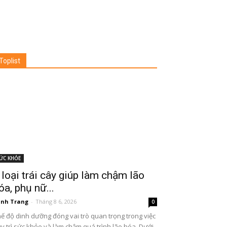
Toplist
ỨC KHỎE
 loại trái cây giúp làm chậm lão
óa, phụ nữ...
nh Trang
-
Tháng 8 6, 2026
0
ế độ dinh dưỡng đóng vai trò quan trọng trong việc
y trì sức khỏe và làm chậm quá trình lão hóa. Dưới