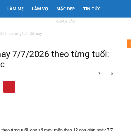
LÀM MẸ
LÀM VỢ
MẶC ĐẸP
TIN TỨC
QUẢNG CÁO
 theo từng tuổi: Số may...
y 7/7/2026 theo từng tuổi:
ộc
71
0
heo từng tuổi, con số may mắn theo 12 con giáp ngày 7/7