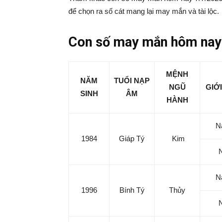
|
để chọn ra số cát mang lại may mắn và tài lộc.
Tin
Con số may mắn hôm nay 
tức
MỆNH
NĂM
TUỔI NẠP
NGŨ
GIỚI
mỗi
SINH
ÂM
HÀNH
ngày
N
1984
Giáp Tý
Kim
–
N
333
1996
Bính Tý
Thủy
Ma