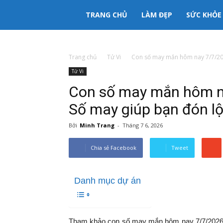
333mama
TRANG CHỦ
LÀM ĐẸP
SỨC KHỎE
kênh
Trang chủ
Tử Vi
Con số may mắn hôm nay 7/7/2026
Tử Vi
thông
Con số may mắn hôm na
tin
Số may giúp bạn đón l
Bởi
Minh Trang
-
Tháng 7 6, 2026
Mẹ
Chia sẻ Facebook
Tweet
và
Danh mục dự án
Bé
Tham khảo con số may mắn hôm nay 7/7/2026 t