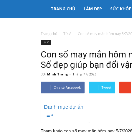
333mama
TRANG CHỦ
LÀM ĐẸP
SỨC KHỎE
kênh
Trang chủ
Tử Vi
Con số may mắn hôm nay 5/7/2026
Tử Vi
thông
Con số may mắn hôm na
tin
Số đẹp giúp bạn đổi vậ
Bởi
Minh Trang
-
Tháng 7 4, 2026
Mẹ
Chia sẻ Facebook
Tweet
và
Danh mục dự án
Bé
Tham khảo con số may mắn hôm nay 5/7/2026 t