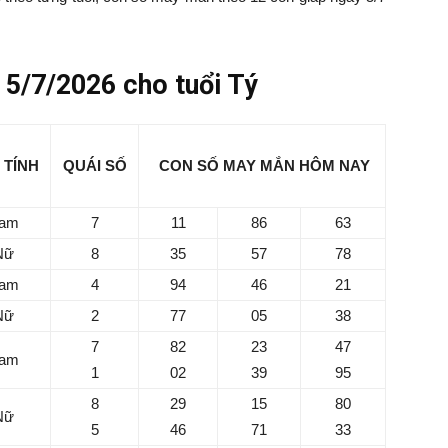
5/7/2026 cho tuổi Tý
 TÍNH
QUÁI SỐ
CON SỐ MAY MẮN HÔM NAY
am
7
11
86
63
Nữ
8
35
57
78
am
4
94
46
21
S
Nữ
2
77
05
38
7
7
82
23
47
am
h
1
02
39
95
Mi
8
29
15
80
Nữ
Ch
5
46
71
33
du