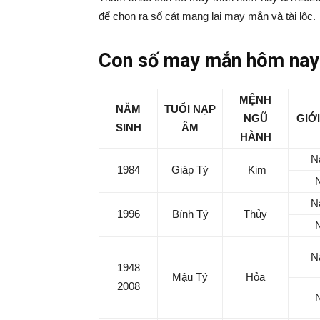
|
để chọn ra số cát mang lại may mắn và tài lộc.
Tin
Con số may mắn hôm nay 
tức
MỆNH
NĂM
TUỔI NẠP
NGŨ
GIỚI
SINH
ÂM
mỗi
HÀNH
N
1984
Giáp Tý
Kim
ngày
N
–
1996
Bính Tý
Thủy
333
N
1948
Mậu Tý
Hỏa
2008
Ma