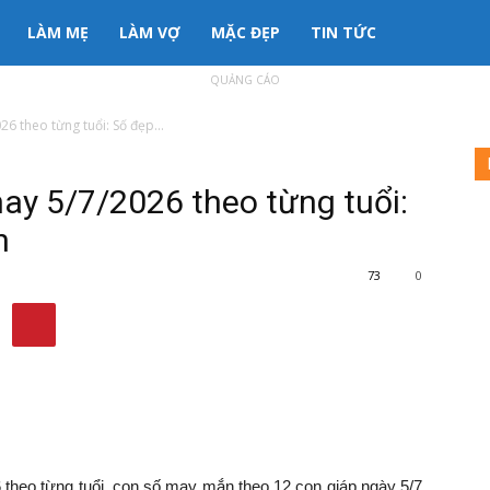
LÀM MẸ
LÀM VỢ
MẶC ĐẸP
TIN TỨC
QUẢNG CÁO
 theo từng tuổi: Số đẹp...
y 5/7/2026 theo từng tuổi:
n
73
0
heo từng tuổi, con số may mắn theo 12 con giáp ngày 5/7