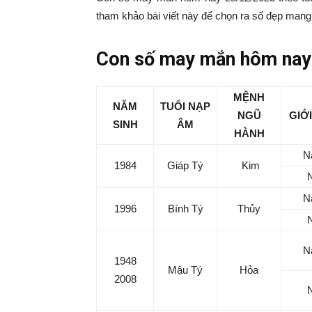
|
tham khảo bài viết này để chọn ra số đẹp mang 
Tin
Con số may mắn hôm nay 
tức
MỆNH
NĂM
TUỔI NẠP
NGŨ
GIỚI
SINH
ÂM
mỗi
HÀNH
N
1984
Giáp Tý
Kim
ngày
N
–
1996
Bính Tý
Thủy
333
N
1948
Mậu Tý
Hỏa
2008
Ma