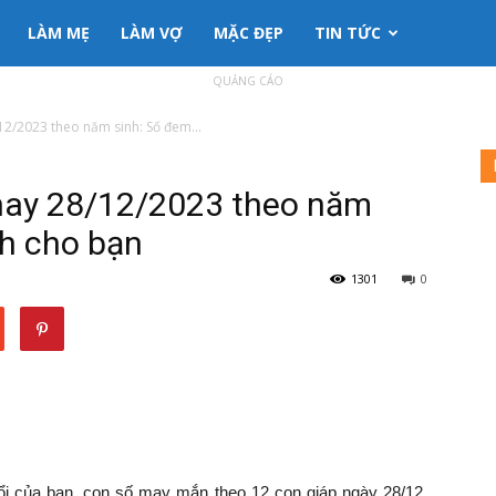
LÀM MẸ
LÀM VỢ
MẶC ĐẸP
TIN TỨC
QUẢNG CÁO
/2023 theo năm sinh: Số đem...
ay 28/12/2023 theo năm
nh cho bạn
1301
0
i của bạn, con số may mắn theo 12 con giáp ngày 28/12,