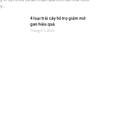
y...
4 loại trái cây hỗ trợ giảm mỡ
gan hiệu quả
Tháng 8 5, 2026
5 thực phẩm tốt cho đường ruột
nên ăn thường xuyên
Tháng 8 2, 2026
8 loại thực phẩm giàu magie tốt
cho sức khỏe
Tháng 7 27, 2026
5 loại quả ngọt dễ tăng đường
huyết
Tháng 7 21, 2026