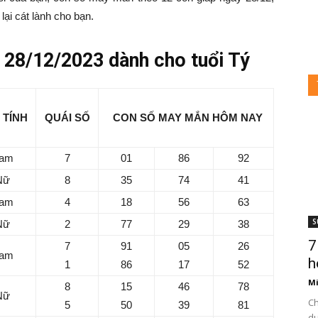
lại cát lành cho bạn.
28/12/2023 dành cho tuổi Tý
 TÍNH
QUÁI SỐ
CON SỐ MAY MẮN HÔM NAY
am
7
01
86
92
Nữ
8
35
74
41
am
4
18
56
63
S
Nữ
2
77
29
38
7
7
91
05
26
am
h
1
86
17
52
Mi
8
15
46
78
Nữ
Ch
5
50
39
81
du