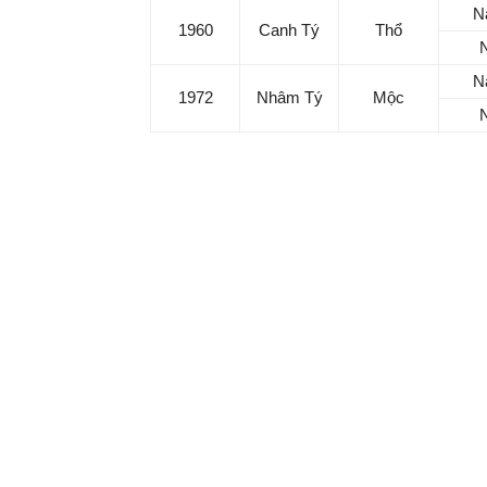
N
1960
Canh Tý
Thổ
Ma
N
1972
Nhâm Tý
Mộc
Tử vi hôm nay 28/12/2023 của tuổi Tý có gì n
Tử vi tuổi Giáp Tý (SN 1984): Bạn nên khéo
Tử vi tuổi Bính Tý (SN 1996): Bạn được ngư
Tử vi tuổi Mậu Tý (SN 2008): Hãy yêu lấy b
Tử vi tuổi Canh Tý (SN 1960): Rất nhiều ng
Tử vi tuổi Nhâm Tý (SN 1972): Kiên trì làm vi