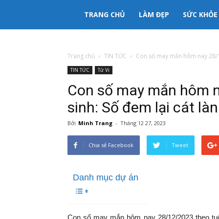
333mama
TRANG CHỦ
LÀM ĐẸP
SỨC KHỎE
kênh
Trang chủ
TIN TỨC
Con số may mắn hôm nay 28/12
TIN TỨC
Tử Vi
thông
Con số may mắn hôm n
tin
sinh: Số đem lại cát là
Bởi
Minh Trang
-
Tháng 12 27, 2023
Mẹ
Chia sẻ Facebook
Tweet
và
Danh mục dự án
Bé
Con số may mắn hôm nay 28/12/2023 theo tuổ