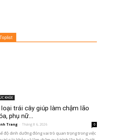
Toplist
ỨC KHỎE
 loại trái cây giúp làm chậm lão
óa, phụ nữ...
nh Trang
-
Tháng 8 6, 2026
0
ế độ dinh dưỡng đóng vai trò quan trọng trong việc
y trì sức khỏe và làm chậm quá trình lão hóa. Dưới