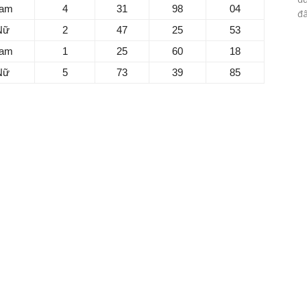
am
4
31
98
04
đâ
Nữ
2
47
25
53
am
1
25
60
18
Nữ
5
73
39
85
ổi bật:
 léo hơn trong cách hành xử của bản thân.
ời thân hỗ trợ và ủng hộ hết mình.
ản thân mình và tự hào về mọi thứ bạn làm.
ười không dám nói lên những gì họ muốn.
ệc tốt sẽ mang lại nhiều thứ, đừng sợ thiệt thòi.