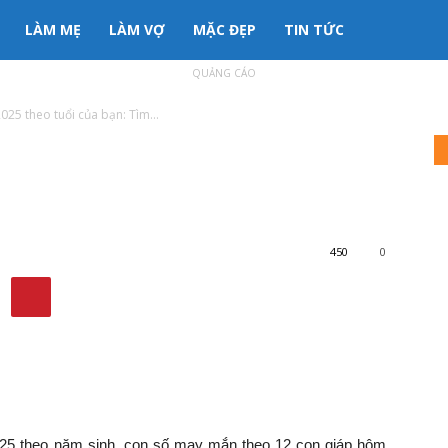
LÀM MẸ
LÀM VỢ
MẶC ĐẸP
TIN TỨC
QUẢNG CÁO
5 theo tuổi của bạn: Tìm...
y 25/3/2025 theo tuổi của
n lộc lớn
450
0
5 theo năm sinh, con số may mắn theo 12 con giáp hôm