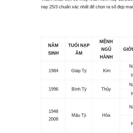
|
nay 25/3 chuẩn xác nhất để chọn ra số đẹp mang
Tin
Con số may mắn hôm nay 
tức
MỆNH
NĂM
TUỔI NẠP
NGŨ
GIỚI
SINH
ÂM
mỗi
HÀNH
N
1984
Giáp Tý
Kim
ngày
N
–
1996
Bính Tý
Thủy
333
N
1948
Mậu Tý
Hỏa
2008
Ma