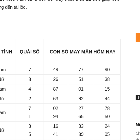
 đến tài lộc.
25/3/2025 dành cho tuổi Tý
 TÍNH
QUÁI SỐ
CON SỐ MAY MẮN HÔM NAY
am
7
49
77
90
Nữ
8
26
51
38
am
4
87
01
15
S
Nữ
2
63
92
44
7
7
02
27
78
am
h
1
94
65
50
Mi
8
16
83
24
Nữ
Ch
5
41
39
95
du