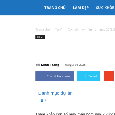
333mama
TRANG CHỦ
LÀM ĐẸP
SỨC KHỎE
kênh
Trang chủ
Tử Vi
Con số may mắn hôm nay 25/3/202
Tử Vi
thông
Con số may mắn hôm na
tin
bạn: Tìm số giúp bạn đó
Bởi
Minh Trang
-
Tháng 3 24, 2025
Mẹ
Chia sẻ Facebook
Tweet
và
Danh mục dự án
Bé
Tham khảo con số may mắn hôm nay 25/3/202