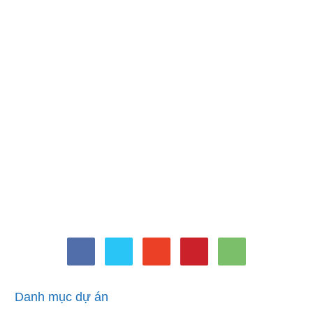
Con số may mắn hôm nay
20/9/2024 theo tuổi của bạn:
Chọn đúng số để đổi vận ngay
Bởi
Minh Trang
-
Tháng 9 19, 2024
1376
0
Danh mục dự án