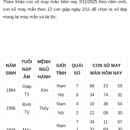
Con số may mắn hôm nay
2/11/2025 theo tuổi: Số vàng
hợp tuổi bạn
Bởi
Minh Trang
-
Tháng mười một 1, 2025
242
0
Danh mục dự án