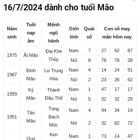
16/7/2024 dành cho tuổi Mão
Tuổi
Mệnh
Năm
Giới
Quái
Con số may
nạp
ngũ
sinh
tính
số
mắn hôm nay
âm
hành
Nam
7
27
62
87
Đại Khe
1975
Ất Mão
Thủy
Nữ
8
78
78
28
Nam
4
14
24
91
Đinh
Lư Trung
1987
Mão
Hỏa
Nữ
2
23
26
62
Nam
1
47
17
17
Kỷ
Thành
1999
Mão
Đầu Thổ
Nữ
5
32
32
29
Tùng
Nam
4
94
34
14
Tân
1951
Bách
Mão
Nữ
2
32
82
72
Mộc
Kim
Nam
1
73
14
47
Quý