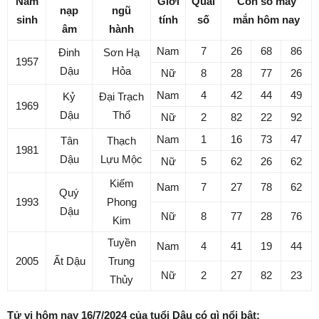
Năm
Giới
Quái
Con số may
nạp
ngũ
sinh
tính
số
mắn hôm nay
âm
hành
Nam
7
26
68
86
Đinh
Sơn Hạ
1957
Dậu
Hỏa
Nữ
8
28
77
26
Nam
4
42
44
49
Kỷ
Đại Trạch
1969
Dậu
Thổ
Nữ
2
82
22
92
Nam
1
16
73
47
Tân
Thạch
1981
Dậu
Lựu Mộc
Nữ
5
62
26
62
Kiếm
Nam
7
27
78
62
Quý
1993
Phong
Dậu
Nữ
8
77
28
76
Kim
Tuyền
Nam
4
41
19
44
2005
Ất Dậu
Trung
Nữ
2
27
82
23
Thủy
Tử vi hôm nay 16/7/2024 của tuổi Dậu có gì nổi bật: