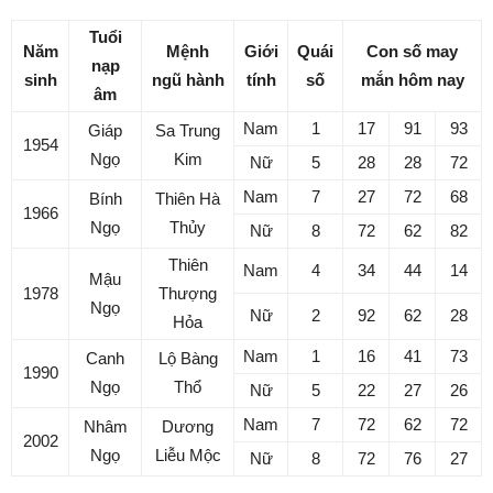
Tuổi
Năm
Mệnh
Giới
Quái
Con số may
nạp
sinh
ngũ hành
tính
số
mắn hôm nay
âm
Nam
1
17
91
93
Giáp
Sa Trung
1954
Ngọ
Kim
Nữ
5
28
28
72
Nam
7
27
72
68
Bính
Thiên Hà
1966
Ngọ
Thủy
Nữ
8
72
62
82
Thiên
Nam
4
34
44
14
Mậu
1978
Thượng
Ngọ
Nữ
2
92
62
28
Hỏa
Nam
1
16
41
73
Canh
Lộ Bàng
1990
Ngọ
Thổ
Nữ
5
22
27
26
Nam
7
72
62
72
Nhâm
Dương
2002
Ngọ
Liễu Mộc
Nữ
8
72
76
27