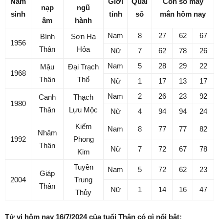
Năm
Giới
Quái
Con số may
nạp
ngũ
sinh
tính
số
mắn hôm nay
âm
hành
Nam
8
27
62
67
Bính
Sơn Hạ
1956
Thân
Hỏa
Nữ
7
62
78
26
Nam
5
28
29
22
Mậu
Đại Trạch
1968
Thân
Thổ
Nữ
1
17
13
17
Nam
2
26
23
92
Canh
Thạch
1980
Thân
Lựu Mộc
Nữ
4
94
94
24
Kiếm
Nam
8
77
77
82
Nhâm
1992
Phong
Thân
Nữ
7
72
67
78
Kim
Tuyền
Nam
5
72
62
23
Giáp
2004
Trung
Thân
Nữ
1
14
16
47
Thủy
Tử vi hôm nay 16/7/2024 của tuổi Thân có gì nổi bật: