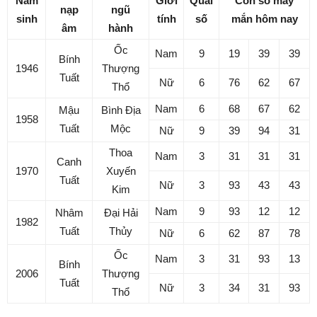
Năm
Giới
Quái
Con số may
nạp
ngũ
sinh
tính
số
mắn hôm nay
âm
hành
Ốc
Nam
9
19
39
39
Bính
1946
Thượng
Tuất
Nữ
6
76
62
67
Thổ
Nam
6
68
67
62
Mậu
Bình Địa
1958
Tuất
Mộc
Nữ
9
39
94
31
Thoa
Nam
3
31
31
31
Canh
1970
Xuyến
Tuất
Nữ
3
93
43
43
Kim
Nam
9
93
12
12
Nhâm
Đại Hải
1982
Tuất
Thủy
Nữ
6
62
87
78
Ốc
Nam
3
31
93
13
Bính
2006
Thượng
Tuất
Nữ
3
34
31
93
Thổ