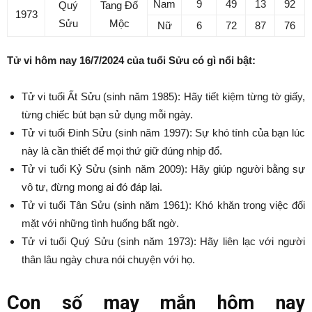
Nam
9
49
13
92
Quý
Tang Đố
1973
Sửu
Mộc
Nữ
6
72
87
76
Tử vi hôm nay 16/7/2024 của tuổi Sửu có gì nổi bật:
Tử vi tuổi Ất Sửu (sinh năm 1985): Hãy tiết kiệm từng tờ giấy,
từng chiếc bút bạn sử dụng mỗi ngày.
Tử vi tuổi Đinh Sửu (sinh năm 1997): Sự khó tính của bạn lúc
này là cần thiết để mọi thứ giữ đúng nhịp đổ.
Tử vi tuổi Kỷ Sửu (sinh năm 2009): Hãy giúp người bằng sự
vô tư, đừng mong ai đó đáp lại.
Tử vi tuổi Tân Sửu (sinh năm 1961): Khó khăn trong việc đối
mặt với những tình huống bất ngờ.
Tử vi tuổi Quý Sửu (sinh năm 1973): Hãy liên lạc với người
thân lâu ngày chưa nói chuyện với họ.
Con số may mắn hôm nay