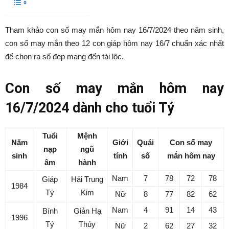
Tham khảo con số may mắn hôm nay 16/7/2024 theo năm sinh,
con số may mắn theo 12 con giáp hôm nay 16/7 chuẩn xác nhất
để chọn ra số đẹp mang đến tài lộc.
Con số may mắn hôm nay
16/7/2024 dành cho tuổi Tý
Tuổi
Mệnh
Năm
Giới
Quái
Con số may
nạp
ngũ
sinh
tính
số
mắn hôm nay
âm
hành
Nam
7
78
72
78
Giáp
Hải Trung
1984
Tý
Kim
Nữ
8
77
82
62
Nam
4
91
14
43
Bính
Giản Hạ
1996
Tý
Thủy
Nữ
2
62
27
32