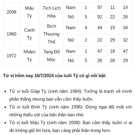
Nam
1
97
11
14
Mậu
Tích Lịch
2008
Tý
Hỏa
Nữ
5
92
22
26
Bích
Nam
4
44
19
34
Canh
1960
Thượng
Tý
Nữ
2
22
29
32
Thổ
Nam
1
47
18
47
Nhâm
Tang Đố
1972
Tý
Mộc
Nữ
5
26
28
29
Tử vi hôm nay 16/7/2024 của tuổi Tý có gì nổi bật:
Tử vi tuổi Giáp Tý (sinh năm 1984): Tưởng là tranh về mình
phần thắng nhưng bạn vẫn cảm thấy buồn.
Tử vi tuổi Bính Tý (sinh năm 1996): Đừng ngại đối mặt với
những thiếu sót của bản thân bạn nhé.
Tử vi tuổi Mậu Tý (sinh năm 2008): Bạn cảm thấy buồn vì ai
đó không giữ lời hứa, bạn càng phải thận trọng hơn.