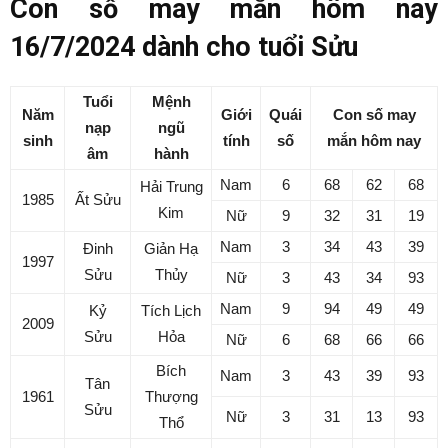
Con số may mắn hôm nay
16/7/2024 dành cho tuổi Sửu
Tuổi
Mệnh
Năm
Giới
Quái
Con số may
nạp
ngũ
sinh
tính
số
mắn hôm nay
âm
hành
Nam
6
68
62
68
Hải Trung
1985
Ất Sửu
Kim
Nữ
9
32
31
19
Nam
3
34
43
39
Đinh
Giản Hạ
1997
Sửu
Thủy
Nữ
3
43
34
93
Nam
9
94
49
49
Kỷ
Tích Lịch
2009
Sửu
Hỏa
Nữ
6
68
66
66
Bích
Nam
3
43
39
93
Tân
1961
Thượng
Sửu
Nữ
3
31
13
93
Thổ