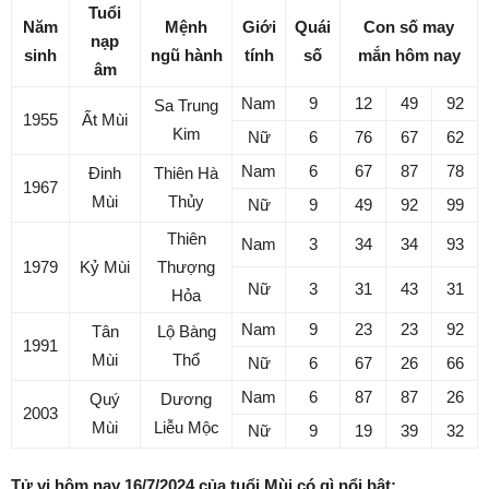
Tuổi
Năm
Mệnh
Giới
Quái
Con số may
nạp
sinh
ngũ hành
tính
số
mắn hôm nay
âm
Nam
9
12
49
92
Sa Trung
1955
Ất Mùi
Kim
Nữ
6
76
67
62
Nam
6
67
87
78
Đinh
Thiên Hà
1967
Mùi
Thủy
Nữ
9
49
92
99
Thiên
Nam
3
34
34
93
1979
Kỷ Mùi
Thượng
Nữ
3
31
43
31
Hỏa
Nam
9
23
23
92
Tân
Lộ Bàng
1991
Mùi
Thổ
Nữ
6
67
26
66
Nam
6
87
87
26
Quý
Dương
2003
Mùi
Liễu Mộc
Nữ
9
19
39
32
Tử vi hôm nay 16/7/2024 của tuổi Mùi có gì nổi bật: