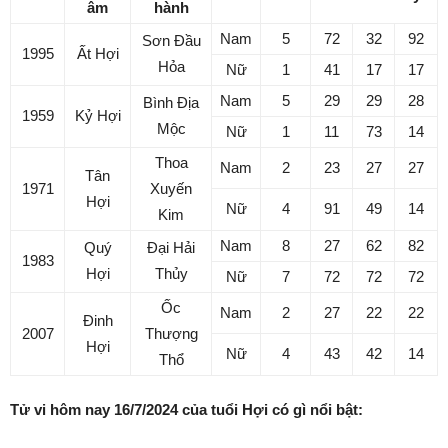
âm
hành
Nam
5
72
32
92
Sơn Đầu
1995
Ất Hợi
Hỏa
Nữ
1
41
17
17
Nam
5
29
29
28
Bình Địa
1959
Kỷ Hợi
Mộc
Nữ
1
11
73
14
Thoa
Nam
2
23
27
27
Tân
1971
Xuyến
Hợi
Nữ
4
91
49
14
Kim
Nam
8
27
62
82
Quý
Đại Hải
1983
Hợi
Thủy
Nữ
7
72
72
72
Ốc
Nam
2
27
22
22
Đinh
2007
Thượng
Hợi
Nữ
4
43
42
14
Thổ
Tử vi hôm nay 16/7/2024 của tuổi Hợi có gì nổi bật: