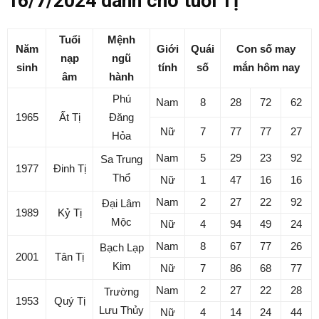
16/7/2024 dành cho tuổi Tị
Tuổi
Mệnh
Năm
Giới
Quái
Con số may
nạp
ngũ
sinh
tính
số
mắn hôm nay
âm
hành
Phú
Nam
8
28
72
62
1965
Ất Tị
Đăng
Nữ
7
77
77
27
Hỏa
Nam
5
29
23
92
Sa Trung
1977
Đinh Tị
Thổ
Nữ
1
47
16
16
Nam
2
27
22
92
Đại Lâm
1989
Kỷ Tị
Mộc
Nữ
4
94
49
24
Nam
8
67
77
26
Bạch Lạp
2001
Tân Tị
Kim
Nữ
7
86
68
77
Nam
2
27
22
28
Trường
1953
Quý Tị
Lưu Thủy
Nữ
4
14
24
44