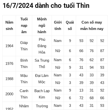
16/7/2024 dành cho tuổi Thìn
Tuổi
Mệnh
Năm
Giới
Quái
Con số may
nạp
ngũ
sinh
tính
số
mắn hôm nay
âm
hành
Phú
Nam
9
93
92
92
Giáp
1964
Đăng
Thìn
Nữ
6
66
76
87
Hỏa
Nam
6
76
62
87
Bính
Sa Trung
1976
Thìn
Thổ
Nữ
9
31
94
93
Nam
3
43
33
39
Mậu
Đại Lâm
1988
Thìn
Mộc
Nữ
3
39
39
43
Nam
9
13
31
92
Canh
Bạch Lạp
2000
Thìn
Kim
Nữ
6
72
68
66
Nam
3
43
31
93
Nhâm
Trường
1952