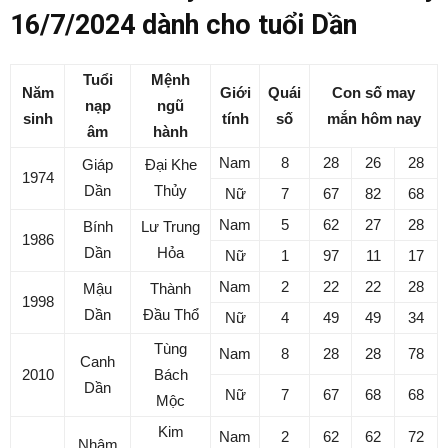
16/7/2024 dành cho tuổi Dần
Tuổi
Mệnh
Năm
Giới
Quái
Con số may
nạp
ngũ
sinh
tính
số
mắn hôm nay
âm
hành
Nam
8
28
26
28
Giáp
Đại Khe
1974
Dần
Thủy
Nữ
7
67
82
68
Nam
5
62
27
28
Bính
Lư Trung
1986
Dần
Hỏa
Nữ
1
97
11
17
Nam
2
22
22
28
Mậu
Thành
1998
Dần
Đầu Thổ
Nữ
4
49
49
34
Tùng
Nam
8
28
28
78
Canh
2010
Bách
Dần
Nữ
7
67
68
68
Mộc
Kim
Nam
2
62
62
72
Nhâm