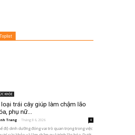
Toplist
ỨC KHỎE
 loại trái cây giúp làm chậm lão
óa, phụ nữ...
nh Trang
-
Tháng 8 6, 2026
0
ế độ dinh dưỡng đóng vai trò quan trọng trong việc
y trì sức khỏe và làm chậm quá trình lão hóa. Dưới