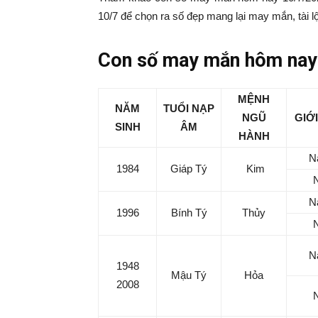
|
10/7 để chọn ra số đẹp mang lại may mắn, tài l
Tin
Con số may mắn hôm nay 
tức
MỆNH
NĂM
TUỔI NẠP
NGŨ
GIỚI
SINH
ÂM
mỗi
HÀNH
N
1984
Giáp Tý
Kim
ngày
N
–
1996
Bính Tý
Thủy
333
N
1948
Mậu Tý
Hỏa
2008
Ma