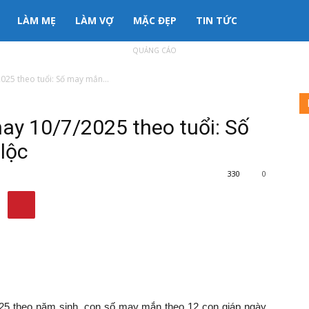
LÀM MẸ
LÀM VỢ
MẶC ĐẸP
TIN TỨC
QUẢNG CÁO
25 theo tuổi: Số may mắn...
y 10/7/2025 theo tuổi: Số
lộc
330
0
5 theo năm sinh, con số may mắn theo 12 con giáp ngày