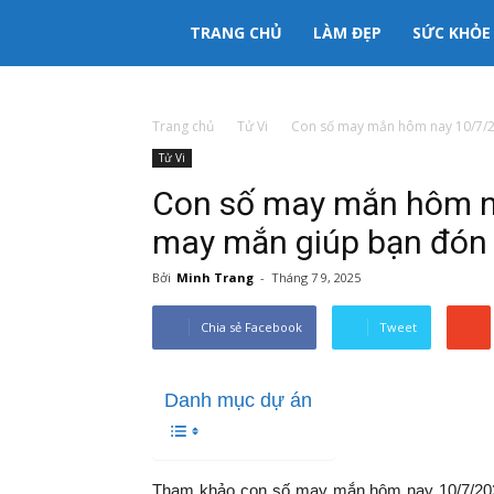
333mama
TRANG CHỦ
LÀM ĐẸP
SỨC KHỎE
kênh
Trang chủ
Tử Vi
Con số may mắn hôm nay 10/7/20
Tử Vi
thông
Con số may mắn hôm na
tin
may mắn giúp bạn đón 
Bởi
Minh Trang
-
Tháng 7 9, 2025
Mẹ
Chia sẻ Facebook
Tweet
và
Danh mục dự án
Bé
Tham khảo con số may mắn hôm nay 10/7/202