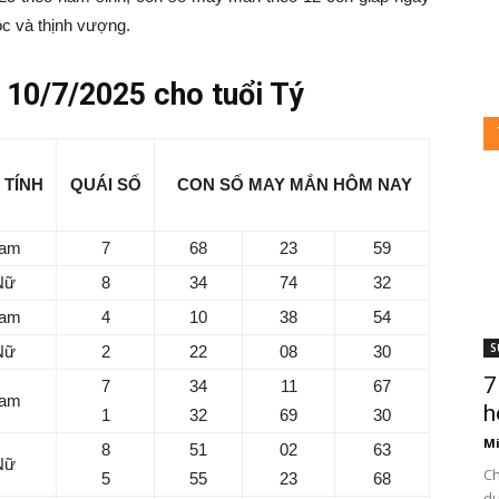
ộc và thịnh vượng.
10/7/2025 cho tuổi Tý
 TÍNH
QUÁI SỐ
CON SỐ MAY MẮN HÔM NAY
am
7
68
23
59
Nữ
8
34
74
32
am
4
10
38
54
S
Nữ
2
22
08
30
7
7
34
11
67
am
h
1
32
69
30
Mi
8
51
02
63
Nữ
Ch
5
55
23
68
du